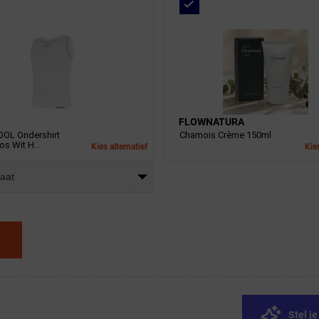
FLOWNATURA
OL Ondershirt
Chamois Crème 150ml
s Wit H...
Kies alternatief
Kies
maat
Stel j