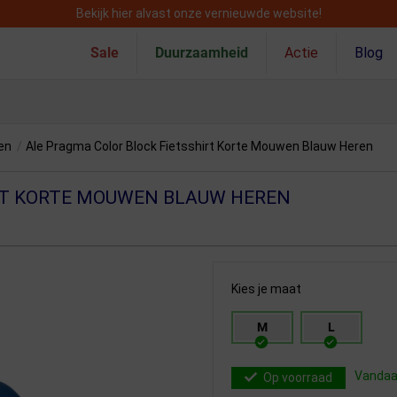
Bekijk hier alvast onze vernieuwde website!
Sale
Duurzaamheid
Actie
Blog
en
/
Ale Pragma Color Block Fietsshirt Korte Mouwen Blauw Heren
RT KORTE MOUWEN BLAUW HEREN
Kies je maat
M
L
Vandaag
Op voorraad