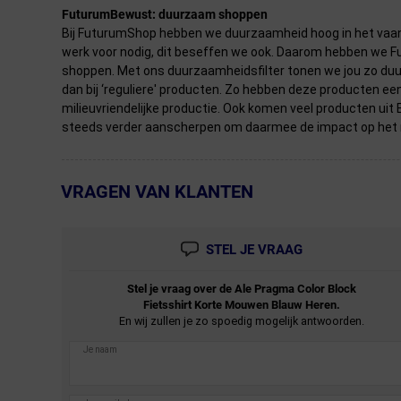
FuturumBewust: duurzaam shoppen
Bij FuturumShop hebben we duurzaamheid hoog in het vaande
werk voor nodig, dit beseffen we ook. Daarom hebben we 
shoppen. Met ons duurzaamheidsfilter tonen we jou zo duurz
dan bij ‘reguliere' producten. Zo hebben deze producten ee
milieuvriendelijke productie. Ook komen veel producten uit
steeds verder aanscherpen om daarmee de impact op het m
VRAGEN VAN KLANTEN
← Terug naar productnavigatie
STEL JE VRAAG
Stel je vraag over de
Ale
Pragma Color Block
Fietsshirt Korte Mouwen Blauw Heren.
En wij zullen je zo spoedig mogelijk antwoorden.