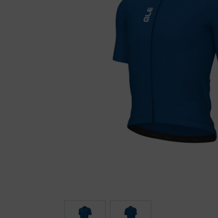
Fietstrainers
Hardlopen
Overige sporten & cadeaubon
Fietsen
Nieuw bij FuturumShop...