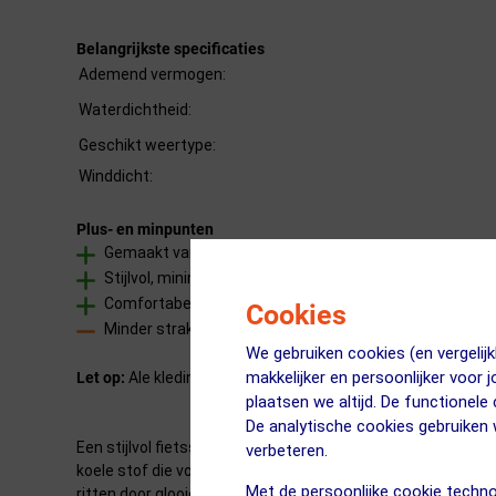
Belangrijkste specificaties
Ademend vermogen:
Waterdichtheid:
Geschikt weertype:
Winddicht:
Plus- en minpunten
Gemaakt van zachte, koele en ademende gerecyclede 
Stijlvol, minimalistisch ontwerp met kleurblokken
Comfortabele pasvorm, ideaal voor lange ritten
Cookies
Minder strakke 'racing fit' dan de PR-E/R-EV1 lijnen
We gebruiken cookies (en vergeli
makkelijker en persoonlijker voor 
Let op:
Ale kleding heeft een Italiaanse pasvorm. Bestel bij 
plaatsen we altijd. De functionele
De analytische cookies gebruike
Een stijlvol fietsshirt met korte mouwen en een minimalisti
verbeteren.
koele stof die voor 89% uit gerecycled polyester bestaat en
Met de persoonlijke cookie techno
ritten door glooiende landschappen.