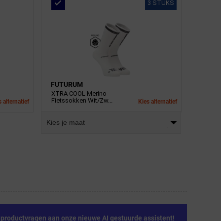
3 STUKS
FUTURUM
XTRA COOL Merino
Fietssokken Wit/Zw...
 alternatief
Kies alternatief
Kies je maat
e productvragen aan onze nieuwe AI gestuurde assistent!