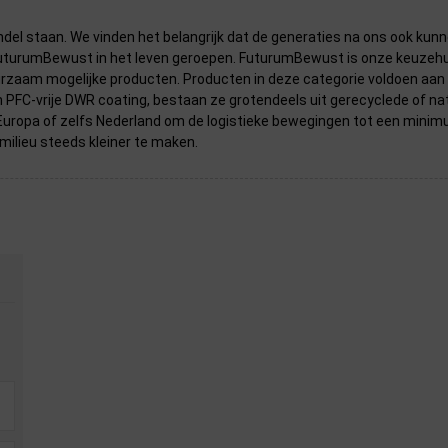
l staan. We vinden het belangrijk dat de generaties na ons ook kunne
FuturumBewust in het leven geroepen. FuturumBewust is onze keuzehu
aam mogelijke producten. Producten in deze categorie voldoen aan een
n PFC-vrije DWR coating, bestaan ze grotendeels uit gerecyclede of na
 Europa of zelfs Nederland om de logistieke bewegingen tot een minim
ilieu steeds kleiner te maken.