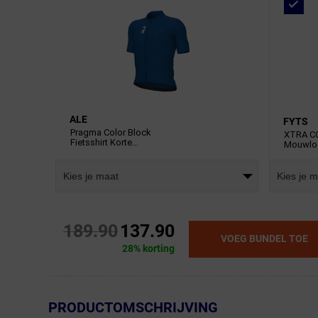
ALE
FYTS
Pragma Color Block
XTRA CO
Fietsshirt Korte...
Mouwloo
Kies je 
Kies je maat
189.90
137.90
VOEG BUNDEL TOE
28% korting
← Terug naar productnavigatie
PRODUCTOMSCHRIJVING