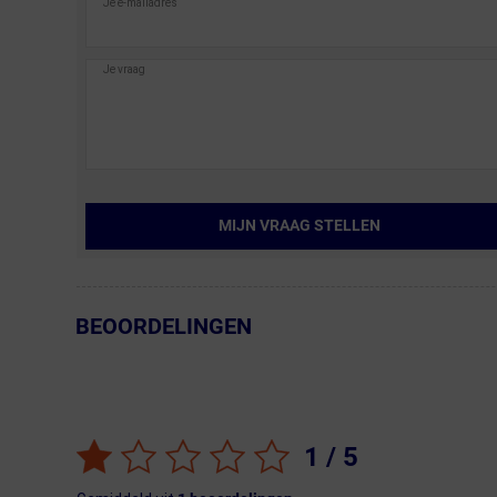
MIJN VRAAG STELLEN
BEOORDELINGEN
← Terug naar productnavigatie
1
/ 5