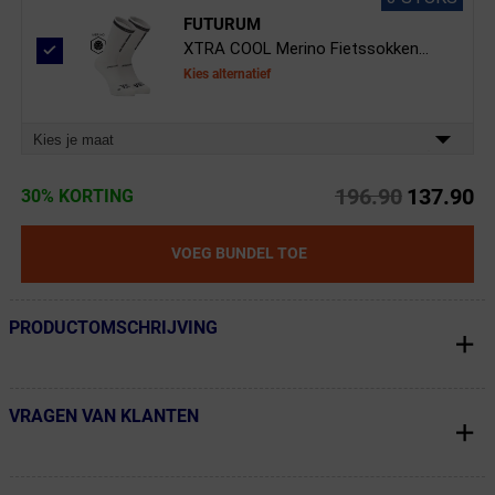
FUTURUM
XTRA COOL Merino Fietssokken...
Kies alternatief
Kies je maat
196.90
137.90
30% KORTING
VOEG BUNDEL TOE
PRODUCTOMSCHRIJVING
← Terug naar productnavigatie
VRAGEN VAN KLANTEN
← Terug naar productnavigatie