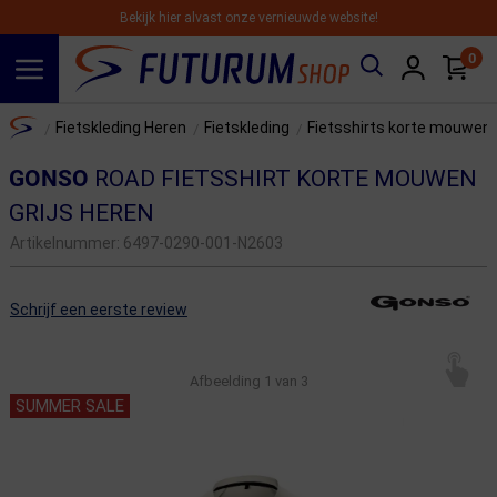
Bekijk hier alvast onze vernieuwde website!
0
Spring naar hoofdinhoud
Home
Fietskleding Heren
Fietskleding
Fietsshirts korte mouwen
/
/
/
GONSO
ROAD FIETSSHIRT KORTE MOUWEN
GRIJS HEREN
Artikelnummer:
6497-0290-001-N2603
Schrijf een eerste review
Afbeelding
1
van 3
SUMMER SALE