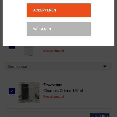
ACCEPTEREN
Kies je maat
WEIGEREN
FYTS
XTRA COOL Ondershirt Mouwloo...
Kies alternatief
Kies je maat
Flownatura
Chamois Crème 150ml
Kies alternatief
3 STUKS