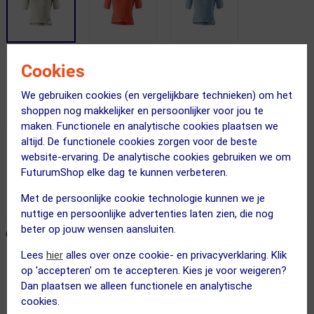
Cookies
We gebruiken cookies (en vergelijkbare technieken) om het
shoppen nog makkelijker en persoonlijker voor jou te
maken. Functionele en analytische cookies plaatsen we
altijd. De functionele cookies zorgen voor de beste
Gratis bezorging & retourneren
website-ervaring. De analytische cookies gebruiken we om
FuturumShop elke dag te kunnen verbeteren.
Voor 23:00 uur besteld, morgen in huis
Met de persoonlijke cookie technologie kunnen we je
365 dagen retourrecht
nuttige en persoonlijke advertenties laten zien, die nog
beter op jouw wensen aansluiten.
ONZE AANBEVOLEN COMBINATIE
← Terug naar productnavigatie
Lees
hier
alles over onze cookie- en privacyverklaring. Klik
op 'accepteren' om te accepteren. Kies je voor weigeren?
Gonso
Dan plaatsen we alleen functionele en analytische
Road Fietsshirt Korte Mouwen Grijs ...
cookies.