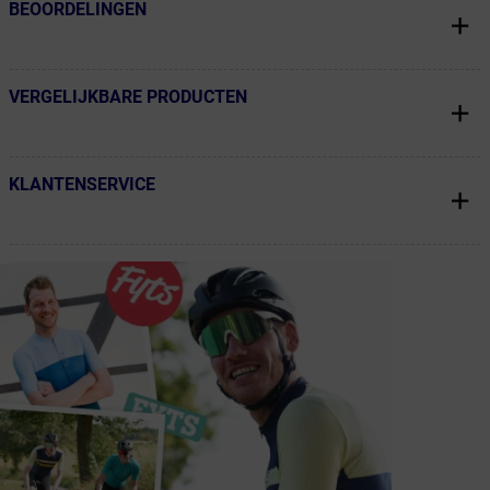
BEOORDELINGEN
← Terug naar productnavigatie
VERGELIJKBARE PRODUCTEN
← Terug naar productnavigatie
KLANTENSERVICE
← Terug naar productnavigatie