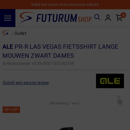
Bekijk hier alvast onze vernieuwde website!
0
Spring naar hoofdinhoud
Home
Outlet
/
ALE
PR-R LAS VEGAS FIETSSHIRT LANGE
MOUWEN ZWART DAMES
Artikelnummer:
6539-0551-003-N2109
Schrijf een eerste review
Afbeelding
1
van 2
OP=OP!