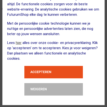
altijd. De functionele cookies zorgen voor de beste
ONZE AANBEVOLEN COMBINATIE
← Terug naar productnavigatie
website-ervaring. De analytische cookies gebruiken we om
FuturumShop elke dag te kunnen verbeteren.
Met de persoonlijke cookie technologie kunnen we je
Ale
nuttige en persoonlijke advertenties laten zien, die nog
PR-R Las Vegas Fietsshirt Lange Mou...
beter op jouw wensen aansluiten.
Lees
hier
alles over onze cookie- en privacyverklaring. Klik
op 'accepteren' om te accepteren. Kies je voor weigeren?
Dan plaatsen we alleen functionele en analytische
Kies je maat
cookies.
FUTURUM
ACCEPTEREN
4 SEASONS Merino Fietssokken...
Kies alternatief
WEIGEREN
Kies je maat