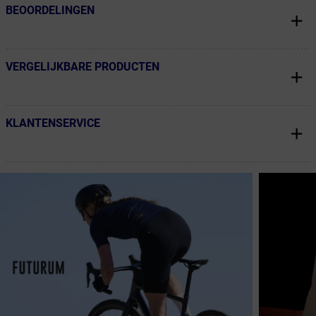
BEOORDELINGEN
← Terug naar productnavigatie
VERGELIJKBARE PRODUCTEN
← Terug naar productnavigatie
KLANTENSERVICE
← Terug naar productnavigatie