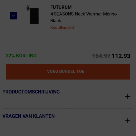
FUTURUM
4 SEASONS Neck Warmer Merino
Black
Kies alternatief
164.97
112.93
32% KORTING
VOEG BUNDEL TOE
PRODUCTOMSCHRIJVING
← Terug naar productnavigatie
VRAGEN VAN KLANTEN
← Terug naar productnavigatie