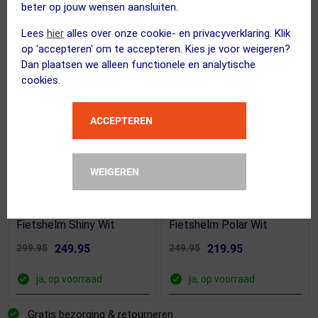
beter op jouw wensen aansluiten.
Lees
hier
alles over onze cookie- en privacyverklaring. Klik
op 'accepteren' om te accepteren. Kies je voor weigeren?
Dan plaatsen we alleen functionele en analytische
cookies.
ACCEPTEREN
(17)
(74)
WEIGEREN
ABUS
ABUS
Airbreaker 2.0 Race
Gamechanger 2.0 Race
Fietshelm Shiny Wit
Fietshelm Polar Wit
299.95
249.95
249.95
219.95
ja, op voorraad
ja, op voorraad
Gratis bezorging & retourneren