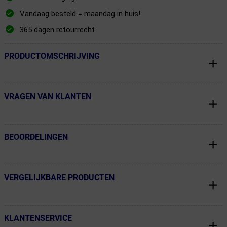
Vandaag besteld = maandag in huis!
365 dagen retourrecht
PRODUCTOMSCHRIJVING
← Terug naar productnavigatie
VRAGEN VAN KLANTEN
← Terug naar productnavigatie
BEOORDELINGEN
← Terug naar productnavigatie
VERGELIJKBARE PRODUCTEN
← Terug naar productnavigatie
KLANTENSERVICE
← Terug naar productnavigatie