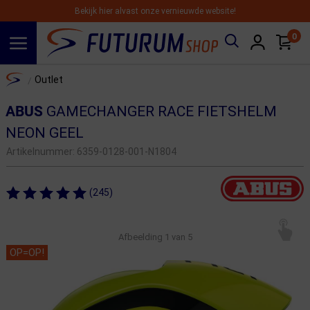
Bekijk hier alvast onze vernieuwde website!
0
Spring naar hoofdinhoud
Home
Outlet
/
ABUS
GAMECHANGER RACE FIETSHELM
NEON GEEL
Artikelnummer:
6359-0128-001-N1804
(245)
Afbeelding
1
van 5
OP=OP!