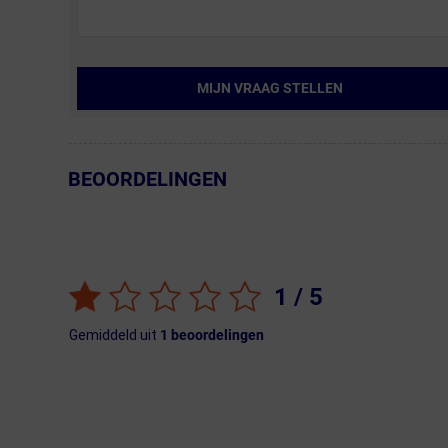
MIJN VRAAG STELLEN
BEOORDELINGEN
← Terug naar productnavigatie
1
/ 5
Gemiddeld uit
1
beoordelingen