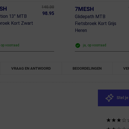
140.00
SH
7MESH
98.95
ition 13" MTB
Glidepath MTB
broek Kort Zwart
Fietsbroek Kort Grijs
n
Heren
, op voorraad
ja, op voorraad
VRAAG EN ANTWOORD
BEOORDELINGEN
VE
Stel j
★★★☆