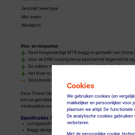
Geschikt weertype:
Met zeem:
Winddicht:
Plus- en minpunten
Deze hoogwaardige MTB-baggy is gemaakt van Soma 2-wa
Door de DWR coating ben je beschermd tegen lichte reg
De zakken met rits geven je de mogelijkheid veilig je 
Het kruis is gemaakt van 4-way stretch, dat geeft je ve
Deze broek heeft geen zeem, voor lange tochten is c
Cookies
Deze 7mesh Glidepath MTB Fietsbroek is licht van gewicht, d
We gebruiken cookies (en vergeli
kom je gemakkelijk uit het zadel en heb je alle bewegingsv
makkelijker en persoonlijker voor 
steekzakken en een zakje met rits en heeft een verstelstra
plaatsen we altijd. De functionele
De analytische cookies gebruike
Specificaties 7mesh Glidepath MTB Fietsbroek Kort
verbeteren.
Lichtgewicht MTB broek
Baggy design
Met de persoonlijke cookie techno