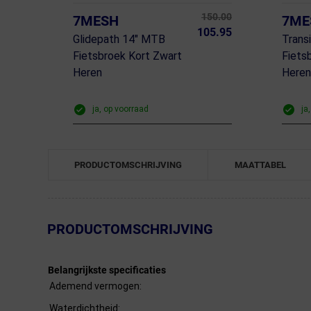
150.00
7MESH
7ME
105.95
Glidepath 14" MTB
Trans
Fietsbroek Kort Zwart
Fiets
Heren
Here
ja, op voorraad
ja
PRODUCTOMSCHRIJVING
MAATTABEL
← Terug naar productnavigatie
PRODUCTOMSCHRIJVING
Belangrijkste specificaties
Ademend vermogen:
Waterdichtheid: