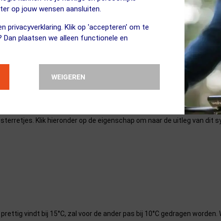
eter op jouw wensen aansluiten.
wegingsvrijheid
n privacyverklaring. Klik op 'accepteren' om te
? Dan plaatsen we alleen functionele en
spullen
r een optimale pasvorm
WEIGEREN
sterretjes. Klik hieronder op de eigenschap om naar de uitleg van dit 
n prettig vindt bij 15°C, zal voor de ander pas bij 10°C gedragen worde