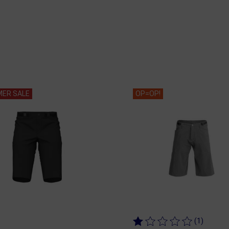
ER SALE
OP=OP!
(1)