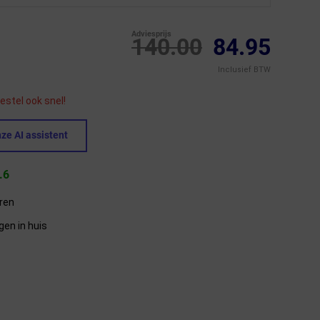
Adviesprijs
140.00
84.95
Inclusief BTW
estel ook snel!
ze AI assistent
.6
eren
gen in huis