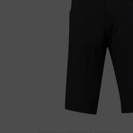
Fietstrainers
Hardlopen
Overige sporten & cadeaubon
Fietsen
Nieuw bij FuturumShop...