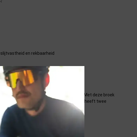
☆
lijtvastheid en rekbaarheid
 nodig hebt om jou perfecte trail te rijden. Met deze broek
oor maximaal comfort en prestatie. De broek heeft twee
uiken dankzij de riemlussen.