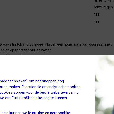
★★☆☆
lichte regen
nee
nee
y stretch stof, die geeft broek een hoge mate van duurzaamheid, s
en en opspattend vuil en water
essentials mee te nemen
el bewegingsvrijheid ongeacht de houding waarin je fietst
ombineren met een onderbroek met zeem een pre
uurzaam en zeer slijtvast. De sterke elastische stof biedt alles wat je
jkbare technieken) om het shoppen nog
rijheid die je nodig hebt. Geheel ontworpen rondom de rijdershouding v
jou te maken. Functionele en analytische cookies
p om de pasvorm van de taille aan te passen. Ook kun je een riem gebr
 cookies zorgen voor de beste website-ervaring.
n we om FuturumShop elke dag te kunnen
 Heren
logie kunnen we je nuttige en persoonlijke