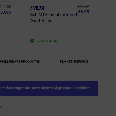
140.00
140.00
7MESH
83.95
83.95
Slab MTB Fietsbroek Kort
Zwart Heren
ja, op voorraad
RGELIJKBARE PRODUCTEN
KLANTENSERVICE
e productvragen aan onze nieuwe AI gestuurde assistent!
☆