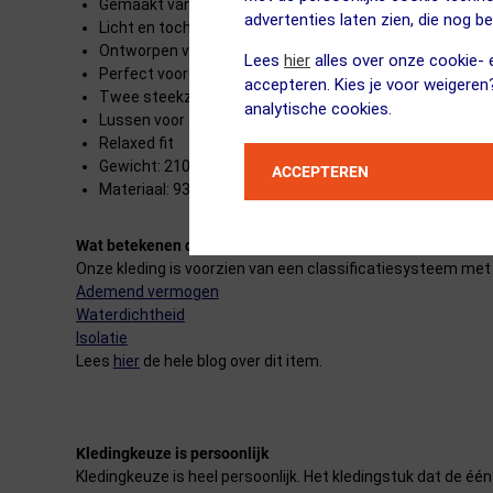
Gemaakt van sneldrogende elastische stof
advertenties laten zien, die nog b
Licht en toch duurzaam en slijtvast
Ontworpen voor de rijdershouding voor een optimale be
Lees
hier
alles over onze cookie- e
Perfect voor die rijders die vaak uit het zadel komen
accepteren. Kies je voor weigeren
Twee steekzakken en een zak met rits voor belangrijke 
analytische cookies.
Lussen voor een riem en verstelstraps op de taille voo
Relaxed fit
Gewicht: 210 gram
ACCEPTEREN
Materiaal: 93% nylon, 7% elastaan
Wat betekenen die sterretjes precies?
Onze kleding is voorzien van een classificatiesysteem met 
Ademend vermogen
Waterdichtheid
Isolatie
Lees
hier
de hele blog over dit item.
Kledingkeuze is persoonlijk
Kledingkeuze is heel persoonlijk. Het kledingstuk dat de éé