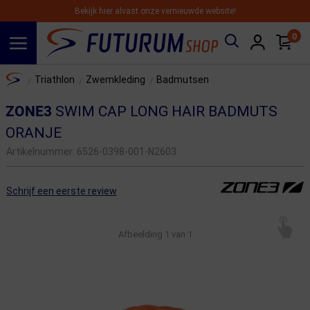
Bekijk hier alvast onze vernieuwde website!
0
Spring naar hoofdinhoud
Home
Triathlon
Zwemkleding
Badmutsen
/
/
/
ZONE3
SWIM CAP LONG HAIR BADMUTS
ORANJE
Artikelnummer:
6526-0398-001-N2603
Schrijf een eerste review
Afbeelding
1
van 1