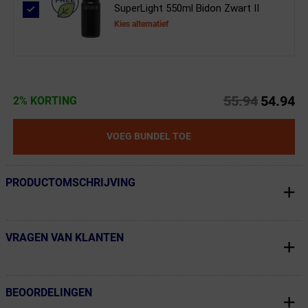
SuperLight 550ml Bidon Zwart II
Kies alternatief
55.94
54.94
2% KORTING
VOEG BUNDEL TOE
PRODUCTOMSCHRIJVING
← Terug naar productnavigatie
VRAGEN VAN KLANTEN
← Terug naar productnavigatie
BEOORDELINGEN
← Terug naar productnavigatie