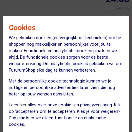
Inclusief BTW
VOEG TOE AAN WINKELWAGEN
Cookies
We gebruiken cookies (en vergelijkbare technieken) om het
Recent besteld door 11 klanten! Bestel ook snel!
shoppen nog makkelijker en persoonlijker voor jou te
maken. Functionele en analytische cookies plaatsen we
Stel je productvragen aan onze AI assistent
altijd. De functionele cookies zorgen voor de beste
website-ervaring. De analytische cookies gebruiken we om
Dit product in andere versie
FuturumShop elke dag te kunnen verbeteren.
Met de persoonlijke cookie technologie kunnen we je
nuttige en persoonlijke advertenties laten zien, die nog
beter op jouw wensen aansluiten.
Lees
hier
alles over onze cookie- en privacyverklaring. Klik
op 'accepteren' om te accepteren. Kies je voor weigeren?
Gratis verzending vanaf €49
Dan plaatsen we alleen functionele en analytische
cookies.
Voor 23:00 uur besteld, morgen in huis