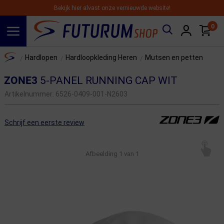
Bekijk hier alvast onze vernieuwde website!
0
Spring naar hoofdinhoud
Home
Hardlopen
Hardloopkleding Heren
Mutsen en petten
/
/
/
ZONE3
5-PANEL RUNNING CAP WIT
Artikelnummer:
6526-0409-001-N2603
Schrijf een eerste review
Afbeelding
1
van 1