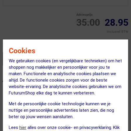
Adviesprijs
35.00
28.95
Inclusief BTW
Recent besteld door 2 klanten! Bestel ook snel!
Cookies
Stel je productvragen aan onze AI assistent
We gebruiken cookies (en vergelijkbare technieken) om het
shoppen nog makkelijker en persoonlijker voor jou te
maken. Functionele en analytische cookies plaatsen we
altijd. De functionele cookies zorgen voor de beste
ALTERNATIEVE PRODUCTEN
website-ervaring. De analytische cookies gebruiken we om
FuturumShop elke dag te kunnen verbeteren.
SUMMER SALE
ACTIE
Met de persoonlijke cookie technologie kunnen we je
nuttige en persoonlijke advertenties laten zien, die nog
beter op jouw wensen aansluiten.
Lees
hier
alles over onze cookie- en privacyverklaring. Klik