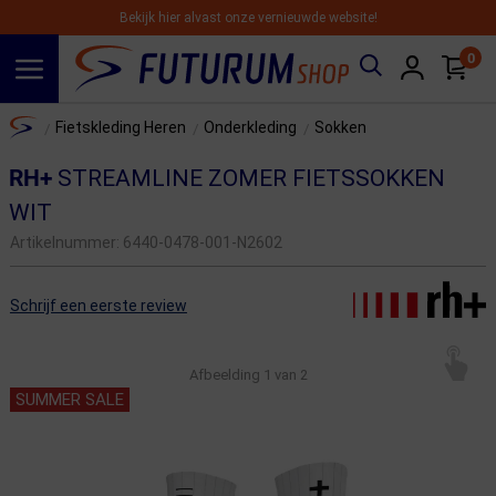
Bekijk hier alvast onze vernieuwde website!
0
Spring naar hoofdinhoud
Home
Fietskleding Heren
Onderkleding
Sokken
/
/
/
RH+
STREAMLINE ZOMER FIETSSOKKEN
WIT
Artikelnummer:
6440-0478-001-N2602
Schrijf een eerste review
Afbeelding
1
van 2
SUMMER SALE