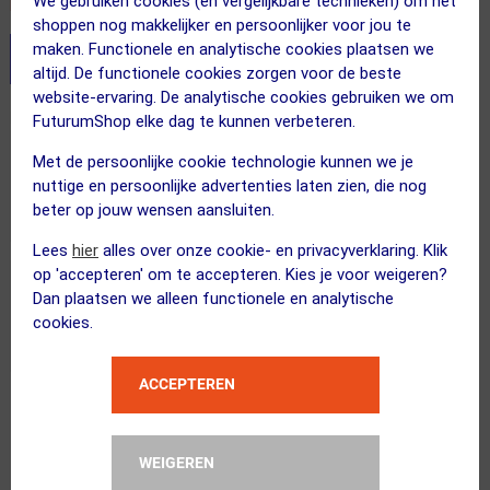
We gebruiken cookies (en vergelijkbare technieken) om het
Recent besteld door 9 klanten! Bestel ook snel!
shoppen nog makkelijker en persoonlijker voor jou te
maken. Functionele en analytische cookies plaatsen we
Stel je productvragen aan onze AI assistent
altijd. De functionele cookies zorgen voor de beste
website-ervaring. De analytische cookies gebruiken we om
Dit product in andere versie
FuturumShop elke dag te kunnen verbeteren.
Met de persoonlijke cookie technologie kunnen we je
nuttige en persoonlijke advertenties laten zien, die nog
beter op jouw wensen aansluiten.
Lees
hier
alles over onze cookie- en privacyverklaring. Klik
op 'accepteren' om te accepteren. Kies je voor weigeren?
Dan plaatsen we alleen functionele en analytische
cookies.
ACCEPTEREN
Gratis bezorging & retourneren
Voor 23:00 uur besteld, morgen in huis
WEIGEREN
365 dagen retourrecht