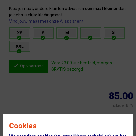
Kies je maat, andere klanten adviseren
één maat kleiner
dan
je gebruikelijke kledingmaat.
Vind jouw maat met onze AI assistent
XS
S
M
L
XL
XXL
Voor 23:00 uur besteld, morgen
Op voorraad
GRATIS bezorgd!
85.00
Inclusief BTW
VOEG TOE AAN WINKELWAGEN
Cookies