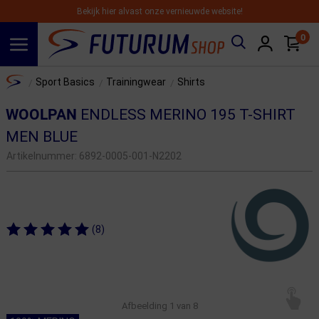
Bekijk hier alvast onze vernieuwde website!
0
Spring naar hoofdinhoud
Home
Sport Basics
Trainingwear
Shirts
/
/
/
WOOLPAN
ENDLESS MERINO 195 T-SHIRT
MEN BLUE
Artikelnummer:
6892-0005-001-N2202
(8)
Afbeelding
1
van 8