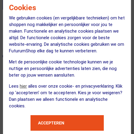
Cookies
We gebruiken cookies (en vergelijkbare technieken) om het
Gratis bezorging & retourneren
shoppen nog makkelijker en persoonlijker voor jou te
maken. Functionele en analytische cookies plaatsen we
Voor 23:00 uur besteld, morgen in huis
altijd. De functionele cookies zorgen voor de beste
365 dagen retourrecht
website-ervaring. De analytische cookies gebruiken we om
FuturumShop elke dag te kunnen verbeteren.
ONZE AANBEVOLEN COMBINATIE
← Terug naar productnavigatie
Met de persoonlijke cookie technologie kunnen we je
nuttige en persoonlijke advertenties laten zien, die nog
beter op jouw wensen aansluiten.
Velosock
Bike Cover Galaxy Paars/Blauw
Lees
hier
alles over onze cookie- en privacyverklaring. Klik
op 'accepteren' om te accepteren. Kies je voor weigeren?
Dan plaatsen we alleen functionele en analytische
cookies.
ACCEPTEREN
XAND
Inbussleutelset