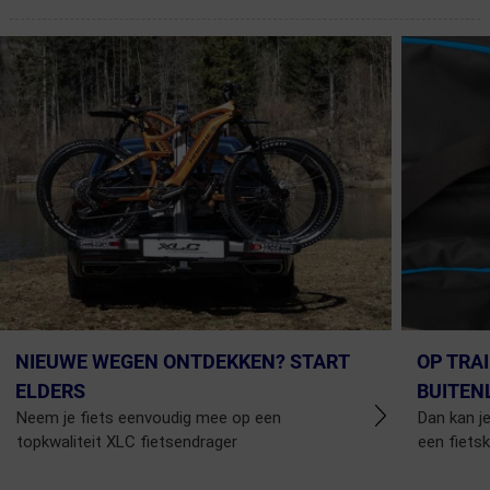
NIEUWE WEGEN ONTDEKKEN? START
OP TRA
ELDERS
BUITEN
Neem je fiets eenvoudig mee op een
Dan kan je
topkwaliteit XLC fietsendrager
een fiets