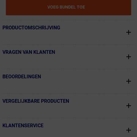
VOEG BUNDEL TOE
PRODUCTOMSCHRIJVING
← Terug naar productnavigatie
VRAGEN VAN KLANTEN
← Terug naar productnavigatie
BEOORDELINGEN
← Terug naar productnavigatie
VERGELIJKBARE PRODUCTEN
← Terug naar productnavigatie
KLANTENSERVICE
← Terug naar productnavigatie