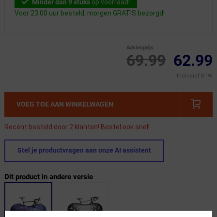
Minder dan 9 stuks
op voorraad!
Voor 23:00 uur besteld, morgen GRATIS bezorgd!
Adviesprijs
69.99
62.99
Inclusief BTW
VOEG TOE AAN WINKELWAGEN
Recent besteld door 2 klanten! Bestel ook snel!
Stel je productvragen aan onze AI assistent
Dit product in andere versie