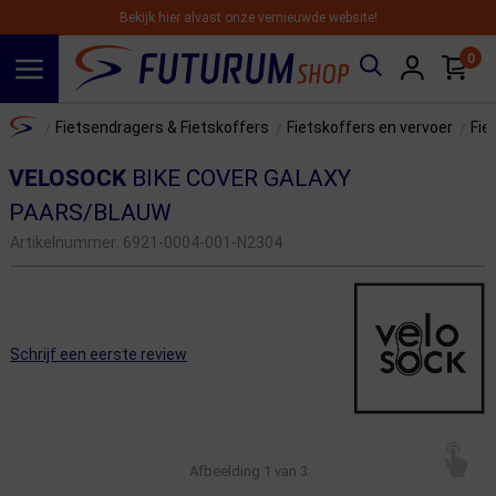
Bekijk hier alvast onze vernieuwde website!
0
Spring naar hoofdinhoud
Home
Fietsendragers & Fietskoffers
Fietskoffers en vervoer
Fie
/
/
/
VELOSOCK
BIKE COVER GALAXY
PAARS/BLAUW
Artikelnummer:
6921-0004-001-N2304
Schrijf een eerste review
Afbeelding
1
van 3