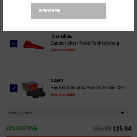
WEIGEREN
Tyre Glider
Bandenlichter Rood Rechtshandig
Kies alternatief
XAND
Race Binnenband Presta Ventiel 23-2...
Kies alternatief
Kies je versie
156.88
125.84
20% KORTING