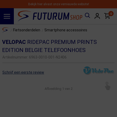
Bekijk hier alvast onze vernieuwde website!
0
Spring naar hoofdinhoud
Home
Fietsonderdelen
Smartphone accessoires
/
/
VELOPAC
RIDEPAC PREMIUM PRINTS
EDITION BELGIE TELEFOONHOES
Artikelnummer:
6963-0010-001-N2406
Schrijf een eerste review
Afbeelding
1
van 2