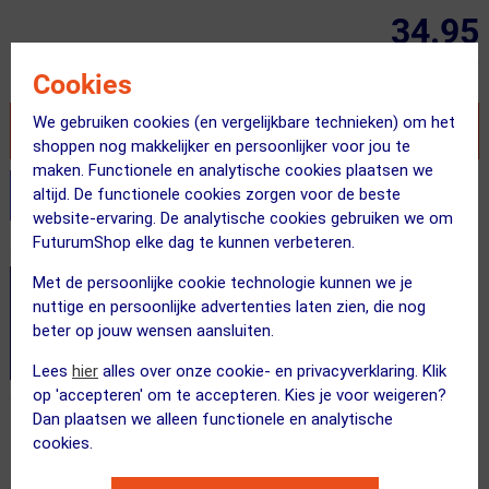
34.95
Inclusief BTW
Cookies
We gebruiken cookies (en vergelijkbare technieken) om het
VOEG TOE AAN WINKELWAGEN
shoppen nog makkelijker en persoonlijker voor jou te
maken. Functionele en analytische cookies plaatsen we
altijd. De functionele cookies zorgen voor de beste
Stel je productvragen aan onze AI assistent
website-ervaring. De analytische cookies gebruiken we om
FuturumShop elke dag te kunnen verbeteren.
Dit product in andere versie
Met de persoonlijke cookie technologie kunnen we je
nuttige en persoonlijke advertenties laten zien, die nog
beter op jouw wensen aansluiten.
Lees
hier
alles over onze cookie- en privacyverklaring. Klik
op 'accepteren' om te accepteren. Kies je voor weigeren?
Dan plaatsen we alleen functionele en analytische
cookies.