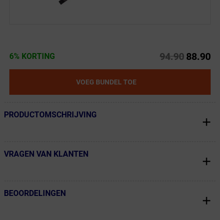
94.90
88.90
6% KORTING
VOEG BUNDEL TOE
PRODUCTOMSCHRIJVING
← Terug naar productnavigatie
VRAGEN VAN KLANTEN
← Terug naar productnavigatie
BEOORDELINGEN
← Terug naar productnavigatie