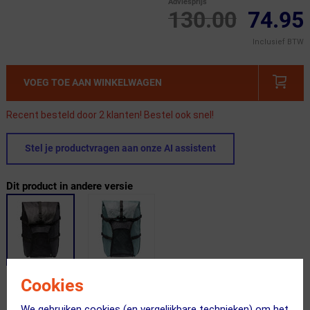
Adviesprijs
130.00
74.95
Inclusief BTW
VOEG TOE AAN WINKELWAGEN
Recent besteld door 2 klanten! Bestel ook snel!
Stel je productvragen aan onze AI assistent
Dit product in andere versie
Cookies
Gratis bezorging & retourneren
We gebruiken cookies (en vergelijkbare technieken) om het