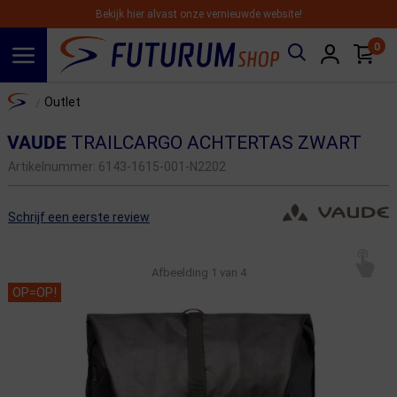
Bekijk hier alvast onze vernieuwde website!
0
Spring naar hoofdinhoud
Home
Outlet
/
VAUDE
TRAILCARGO ACHTERTAS ZWART
Artikelnummer:
6143-1615-001-N2202
Schrijf een eerste review
Afbeelding
1
van 4
OP=OP!