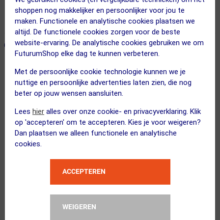
Voor 23:00 uur besteld, morgen in huis
shoppen nog makkelijker en persoonlijker voor jou te
365 dagen retourrecht
maken. Functionele en analytische cookies plaatsen we
altijd. De functionele cookies zorgen voor de beste
website-ervaring. De analytische cookies gebruiken we om
ONZE AANBEVOLEN COMBINATIE
← Terug naar productnavigatie
FuturumShop elke dag te kunnen verbeteren.
Met de persoonlijke cookie technologie kunnen we je
VAUDE
nuttige en persoonlijke advertenties laten zien, die nog
Trailcargo Achtertas Zwart
beter op jouw wensen aansluiten.
Lees
hier
alles over onze cookie- en privacyverklaring. Klik
op 'accepteren' om te accepteren. Kies je voor weigeren?
Dan plaatsen we alleen functionele en analytische
cookies.
XAND
Elektrische Pomp Pro
ACCEPTEREN
Kies alternatief
WEIGEREN