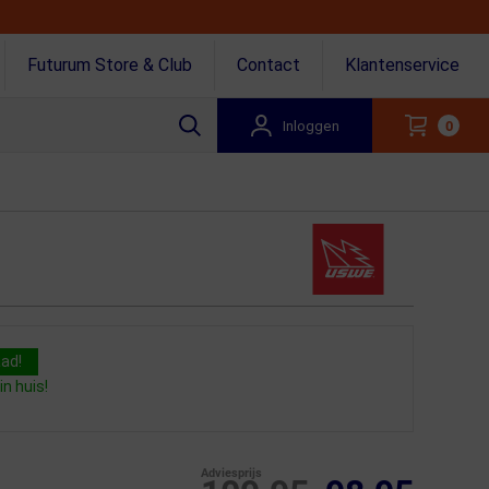
Futurum Store & Club
Contact
Klantenservice
Inloggen
0
aad!
n huis!
Adviesprijs