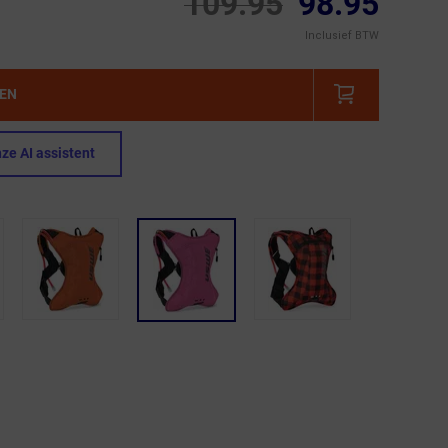
109.95
98.95
Inclusief BTW
GEN
ze AI assistent