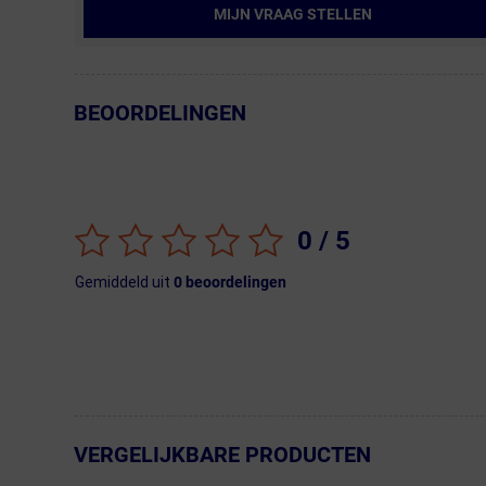
MIJN VRAAG STELLEN
BEOORDELINGEN
← Terug naar productnavigatie
0
/ 5
Gemiddeld uit
0
beoordelingen
VERGELIJKBARE PRODUCTEN
← Terug naar productnavigatie