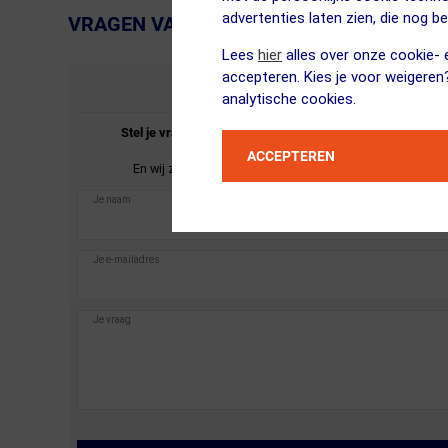
advertenties laten zien, die nog b
VRAGEN VAN KLANTEN
← Terug naar productnavigatie
Lees
hier
alles over onze cookie- e
accepteren. Kies je voor weigeren
STEL JE VRAAG
analytische cookies.
Stel je vraag over de
USWE
Outlander 2 Drinkrugzak
Roze.
ACCEPTEREN
En wij zullen je zo spoedig mogelijk antwoorden.