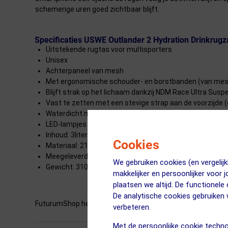
schemerige uren goed zichtbaar blijft.
Specificaties USWE Outlander 2 Hydration Drinkrugz
Uitstekende rugtas voor multisporters
Unisex
Achterpaneel van mesh
Met ergonomische schouder- en borstbanden (van mes
Blijft strak op het lichaam dankzij NDM Race Ultra Susp
Vast te zetten met een stevige strap aan de voorzijde 
Waterdicht mediavakje
LED-lampjes kunnen voor- en achter worden opgehange
Inhoud: 3liter
Cookies
Materiaal: 210D nylon
Meegeleverd: 1.5 liter drinkzak
We gebruiken cookies (en vergeli
Gewicht: 310 gram (Zonder waterzak)
makkelijker en persoonlijker voor 
plaatsen we altijd. De functionele
De analytische cookies gebruike
FuturumShop heeft het meest uitgebreide assortiment
fi
verbeteren.
Met de persoonlijke cookie techno