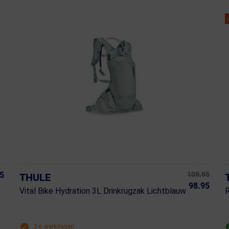
5
109.95
THULE
98.95
Vital Bike Hydration 3L Drinkrugzak Lichtblauw
R
2-6 werkdagen