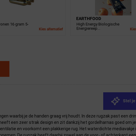
EARTHFOOD
ronen 16 gram 5-
High Energy Biologische
Energiereep...
Kies alternatief
Kies
Stel j
gen waarbij je de handen graag vrij houdt. In deze rugzak past een drinkz
eft een zeer strak design en zit dankzij het gordelharnas goed om je 
entilatie en voorkomt een plakkerige rug. Het waterdichte mediavakje 
n opnemen. De rugzak heeft daarbij zowel aan de voor- of achterkant ee