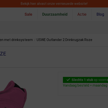
Bekijk hier alvast onze vernieuwde website!
Sale
Duurzaamheid
Actie
Blog
ken met drinksysteem
/
USWE Outlander 2 Drinkrugzak Roze
ZE
Slechts 1 stuk
op voorr
Vandaag besteld = maandag i