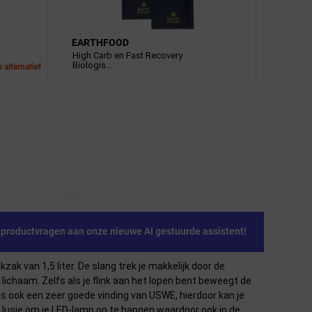
EARTHFOOD
High Carb en Fast Recovery
Biologis...
 alternatief
e productvragen aan onze nieuwe AI gestuurde assistent!
ak van 1,5 liter. De slang trek je makkelijk door de
lichaam. Zelfs als je flink aan het lopen bent beweegt de
is ook een zeer goede vinding van USWE, hierdoor kan je
n lusje om je LED-lamp op te hangen waardoor ook in de