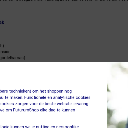
ak
h)
ension
(gordelharnas)
n
jkbare technieken) om het shoppen nog
jou te maken. Functionele en analytische cookies
 cookies zorgen voor de beste website-ervaring.
n we om FuturumShop elke dag te kunnen
etsrugzakken
nu op voorraad! Altijd GRATIS bezorging & retourneren.
logie kunnen we je nuttige en persoonlijke