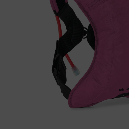
Fietstrainers
Hardlopen
Overige sporten & cadeaubon
Fietsen
Nieuw bij FuturumShop...