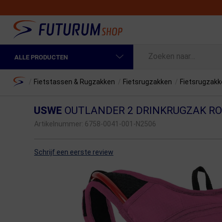
ALLE PRODUCTEN
Spring naar hoofdinhoud
Fietskleding Heren
Home
/
Fietstassen & Rugzakken
/
Fietsrugzakken
/
Fietsrugzak
Fietskleding Dames
USWE
OUTLANDER 2 DRINKRUGZAK RO
Fietsonderdelen
Artikelnummer:
6758-0041-001-N2506
Fietselektronica
Schrijf een eerste review
Fietsonderhoud
Sportvoeding en Verzorging
Fietstassen & Rugzakken
Fietsendragers & Fietskoffers