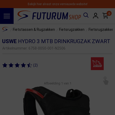
Bekijk hier alvast onze vernieuwde website!
0
Spring naar hoofdinhoud
Home
Fietstassen & Rugzakken
Fietsrugzakken
Fietsrugzakken
/
/
/
USWE
HYDRO 3 MTB DRINKRUGZAK ZWART
Artikelnummer:
6758-0050-001-N2506
(2)
Afbeelding
1
van 1