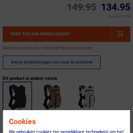
149.95
134.95
Inclusief BTW
VOEG TOE AAN WINKELWAGEN
Recent besteld door 4 klanten! Bestel ook snel!
Stel je productvragen aan onze AI assistent
Dit product in andere versie
Cookies
Gratis bezorging & retourneren
We gebruiken cookies (en vergelijkbare technieken) om het