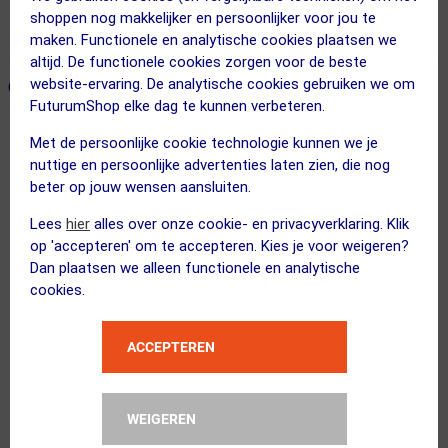
Vandaag besteld = maandag in huis!
shoppen nog makkelijker en persoonlijker voor jou te
365 dagen retourrecht
maken. Functionele en analytische cookies plaatsen we
altijd. De functionele cookies zorgen voor de beste
website-ervaring. De analytische cookies gebruiken we om
ONZE AANBEVOLEN COMBINATIE
← Terug naar productnavigatie
FuturumShop elke dag te kunnen verbeteren.
Met de persoonlijke cookie technologie kunnen we je
USWE
nuttige en persoonlijke advertenties laten zien, die nog
Hydro 3 MTB Drinkrugzak Zwart
beter op jouw wensen aansluiten.
Lees
hier
alles over onze cookie- en privacyverklaring. Klik
op 'accepteren' om te accepteren. Kies je voor weigeren?
Dan plaatsen we alleen functionele en analytische
cookies.
XAND
CO2 Patronen 16 gram 5-stuks
ACCEPTEREN
Kies alternatief
WEIGEREN