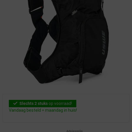
Slechts 2 stuks
op voorraad!
Vandaag besteld = maandag in huis!
Adviesprijs