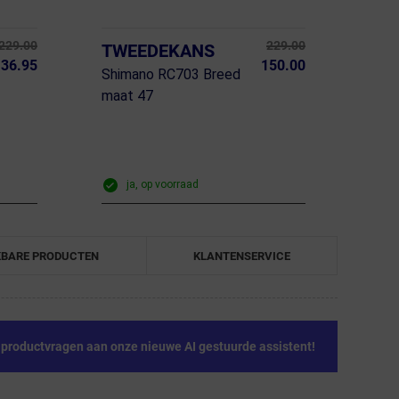
229.00
229.00
TWEEDEKANS
36.95
150.00
Shimano RC703 Breed
maat 47
ja, op voorraad
KBARE PRODUCTEN
KLANTENSERVICE
e productvragen aan onze nieuwe AI gestuurde assistent!