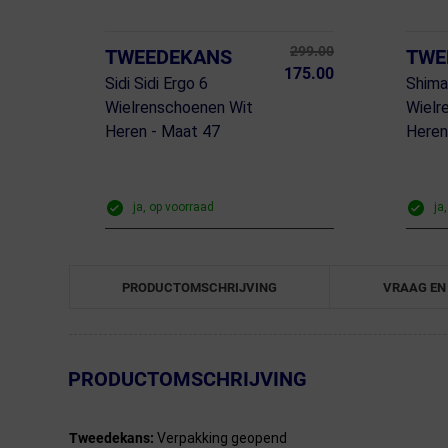
299.00
TWEEDEKANS
TWE
175.00
Sidi Sidi Ergo 6
Shim
Wielrenschoenen Wit
Wielr
Heren - Maat 47
Heren
ja, op voorraad
ja
PRODUCTOMSCHRIJVING
VRAAG EN
← Terug naar productnavigatie
PRODUCTOMSCHRIJVING
Tweedekans:
Verpakking geopend