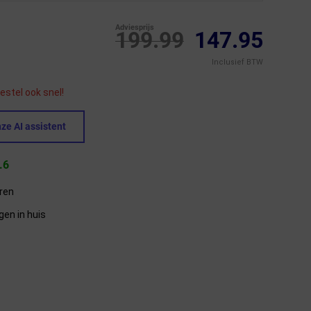
Adviesprijs
199.99
147.95
Inclusief BTW
estel ook snel!
ze AI assistent
.6
eren
gen in huis