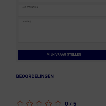
MIJN VRAAG STELLEN
BEOORDELINGEN
← Terug naar productnavigatie
0
/ 5