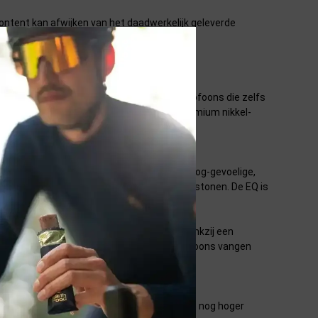
ntent kan afwijken van het daadwerkelijk geleverde
io. Uitgerust met ruisonderdrukkende microfoons die zelfs
het gebruik. Het frame is gemaakt van premium nikkel-
 te kunnen horen. De trillingen komen uit hoog-gevoelige,
dende driver aangebracht voor volle, diepe bastonen. De EQ is
lefoongesprek kan worden meegeluisterd. Dankzij een
tert. Strategisch geplaatste dubbele microfoons vangen
ht op je schedel wordt uitgeoefend, voor een nog hoger