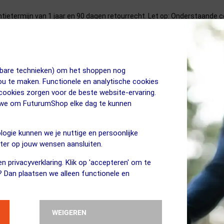
etermijn van 1 jaar en 90 dagen retourrecht. Let op: Onderstaande co
liteit voor sportliefhebbers en levert tot 12 uur ongeëvenaarde aud
jkbare technieken) om het shoppen nog
dien biedt de comfortabele en veilige pasvorm gemoedsrust tijdens 
jou te maken. Functionele en analytische cookies
 cookies zorgen voor de beste website-ervaring.
n we om FuturumShop elke dag te kunnen
or in maar via bone-conduction. Je oren blijven vrij om omgevingsgeluid
oge tonen en volle, natuurlijke middentonen. Er is een grote luchtgelei
logie kunnen we je nuttige en persoonlijke
eter op jouw wensen aansluiten.
n privacyverklaring. Klik op 'accepteren' om te
antoor kun je de koptelefoon prima dragen, zonder dat je muziek of te
? Dan plaatsen we alleen functionele en
ukking tijdens het bellen die 96,5%4 van het achtergrondgeluid wegfil
aar klinkt, van drukke straten tot luidruchtige cafés.
WEIGEREN
one’ en een mini-variant. Voor beiden geldt dat er 16% minder drukkrac