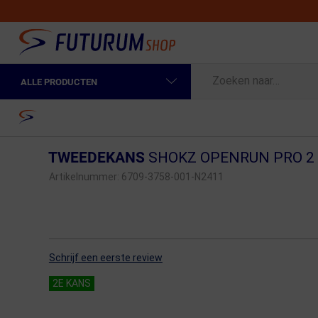
ALLE PRODUCTEN
Spring naar hoofdinhoud
Fietskleding Heren
Home
Fietskleding Dames
TWEEDEKANS
SHOKZ OPENRUN PRO 2
Fietsonderdelen
Artikelnummer:
6709-3758-001-N2411
Fietselektronica
Fietsonderhoud
Schrijf een eerste review
Sportvoeding en Verzorging
2E KANS
Fietstassen & Rugzakken
Fietsendragers & Fietskoffers