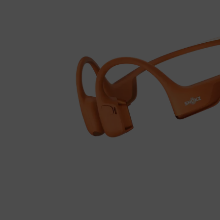
Fietstrainers
Hardlopen
Overige sporten & cadeaubon
Fietsen
Nieuw bij FuturumShop...