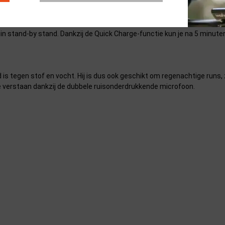
 bepalen welke maat jou het beste past, check je het filmpje tussen de
 in stand-by stand. Dankzij de Quick Charge-functie kun je na 5 minute
is tegen stof en vocht. Hij is dus ook geschikt om regenachtige runs,
e verstaan dankzij de dubbele ruisonderdrukkende microfoon.