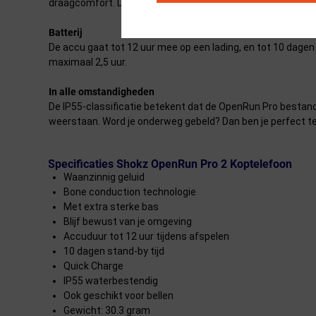
draagcomfort. De mini-variant is een stukje kleiner. Om te
Batterij
De accu gaat tot 12 uur mee op een lading, en tot 10 dagen
maximaal 2,5 uur.
In alle omstandigheden
De IP55-classificatie betekent dat de OpenRun Pro bestand 
weerstaan. Word je onderweg gebeld? Dan ben je perfect t
Specificaties Shokz OpenRun Pro 2 Koptelefoon
Waanzinnig geluid
Bone conduction technologie
Met extra sterke bas
Blijf bewust van je omgeving
Accuduur tot 12 uur tijdens afspelen
10 dagen stand-by tijd
Quick Charge
IP55 waterbestendig
Ook geschikt voor bellen
Gewicht: 30.3 gram