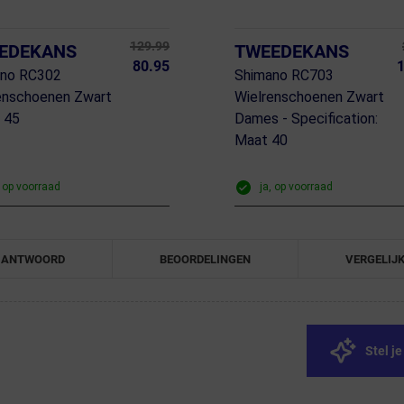
129.99
EDEKANS
TWEEDEKANS
80.95
1
ano RC302
Shimano RC703
enschoenen Zwart
Wielrenschoenen Zwart
 45
Dames - Specification:
Maat 40
, op voorraad
ja, op voorraad
 ANTWOORD
BEOORDELINGEN
VERGELIJ
Stel j