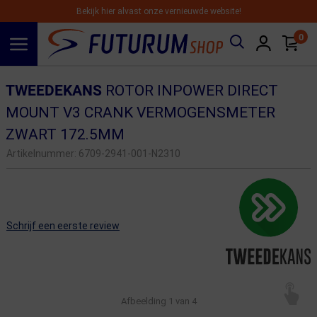
Bekijk hier alvast onze vernieuwde website!
0
Spring naar hoofdinhoud
TWEEDEKANS
ROTOR INPOWER DIRECT
MOUNT V3 CRANK VERMOGENSMETER
ZWART 172.5MM
Artikelnummer:
6709-2941-001-N2310
Schrijf een eerste review
Afbeelding
1
van 4