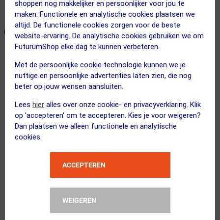
shoppen nog makkelijker en persoonlijker voor jou te
365 dagen retourrecht
maken. Functionele en analytische cookies plaatsen we
altijd. De functionele cookies zorgen voor de beste
ONZE AANBEVOLEN COMBINATIE
← Terug naar productnavigatie
website-ervaring. De analytische cookies gebruiken we om
FuturumShop elke dag te kunnen verbeteren.
Met de persoonlijke cookie technologie kunnen we je
Thule
nuttige en persoonlijke advertenties laten zien, die nog
Paramount Hybrid Pannier 26L Fietst...
beter op jouw wensen aansluiten.
Lees
hier
alles over onze cookie- en privacyverklaring. Klik
op 'accepteren' om te accepteren. Kies je voor weigeren?
Dan plaatsen we alleen functionele en analytische
cookies.
XAND
Elektrische Pomp Pro
ACCEPTEREN
Kies alternatief
WEIGEREN
XAND