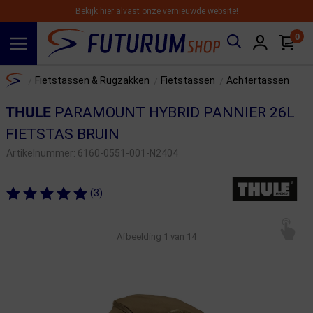
Bekijk hier alvast onze vernieuwde website!
0
Spring naar hoofdinhoud
Home
Fietstassen & Rugzakken
Fietstassen
Achtertassen
/
/
/
THULE
PARAMOUNT HYBRID PANNIER 26L
FIETSTAS BRUIN
Artikelnummer:
6160-0551-001-N2404
(3)
Afbeelding
1
van 14