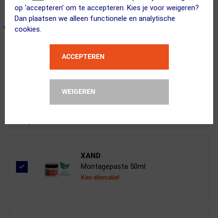
365 dagen retourrecht
op 'accepteren' om te accepteren. Kies je voor weigeren?
Dan plaatsen we alleen functionele en analytische
ONZE AANBEVOLEN COMBINATIE
← Terug naar productnavigatie
cookies.
ACCEPTEREN
TA Specialites
3TR Kettingblad Buiten 10-Speed 86M...
WEIGEREN
Kies je versie
XAND
Montagepasta 50ml
Kies alternatief