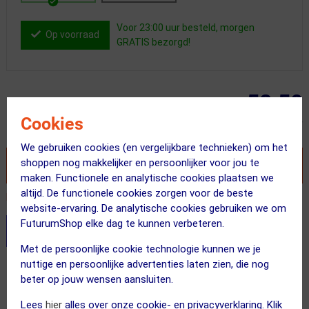
Voor 23:00 uur besteld, morgen
Op voorraad
GRATIS bezorgd!
58.50
Cookies
Inclusief BTW
We gebruiken cookies (en vergelijkbare technieken) om het
shoppen nog makkelijker en persoonlijker voor jou te
VOEG TOE AAN WINKELWAGEN
maken. Functionele en analytische cookies plaatsen we
altijd. De functionele cookies zorgen voor de beste
Recent besteld door 2 klanten! Bestel ook snel!
website-ervaring. De analytische cookies gebruiken we om
FuturumShop elke dag te kunnen verbeteren.
Stel je productvragen aan onze AI assistent
Met de persoonlijke cookie technologie kunnen we je
nuttige en persoonlijke advertenties laten zien, die nog
Gratis bezorging & retourneren
beter op jouw wensen aansluiten.
Voor 23:00 uur besteld, morgen in huis
Lees
hier
alles over onze cookie- en privacyverklaring. Klik