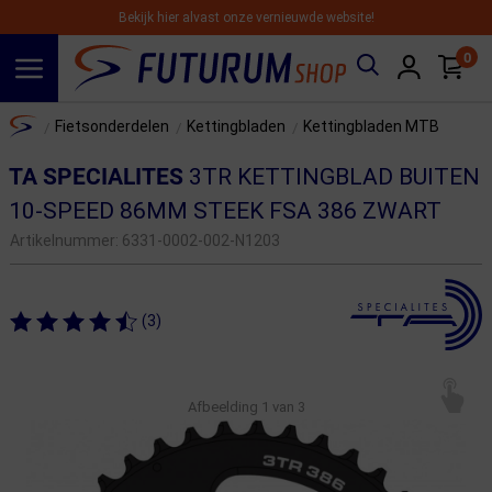
Bekijk hier alvast onze vernieuwde website!
0
Spring naar hoofdinhoud
Home
Fietsonderdelen
Kettingbladen
Kettingbladen MTB
/
/
/
TA SPECIALITES
3TR KETTINGBLAD BUITEN
10-SPEED 86MM STEEK FSA 386 ZWART
Artikelnummer:
6331-0002-002-N1203
(3)
Afbeelding
1
van 3