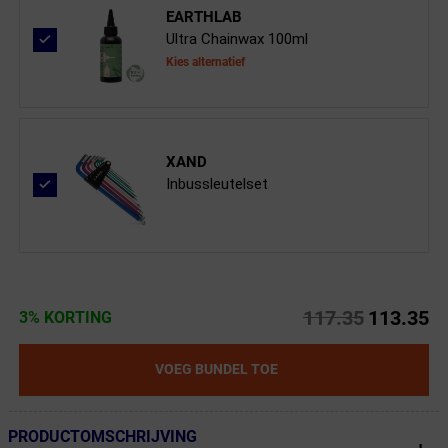
EARTHLAB
Ultra Chainwax 100ml
Kies alternatief
XAND
Inbussleutelset
117.35
113.35
3% KORTING
VOEG BUNDEL TOE
PRODUCTOMSCHRIJVING
← Terug naar productnavigatie