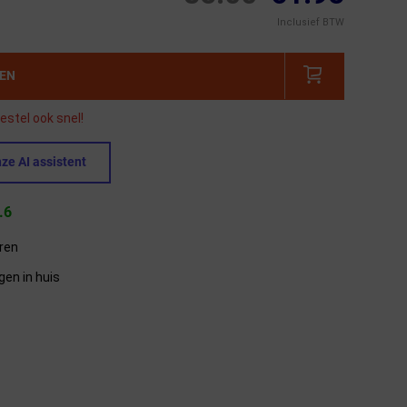
Inclusief BTW
GEN
estel ook snel!
ze AI assistent
.6
eren
gen in huis