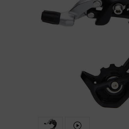
Fietstrainers
Hardlopen
Overige sporten & cadeaubon
Fietsen
Nieuw bij FuturumShop...
← Terug naar productnavigatie