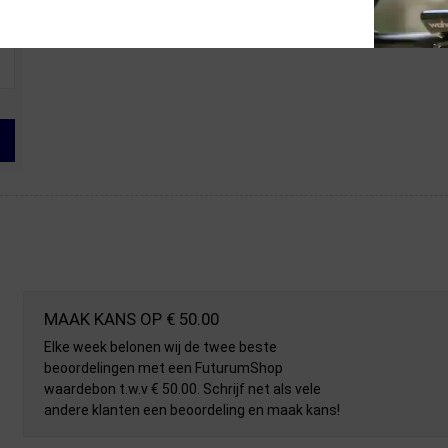
MAAK KANS OP € 50.00
Elke week belonen wij de twee beste
beoordelingen met een FuturumShop
waardebon t.w.v € 50.00. Schrijf net als vele
andere klanten een beoordeling en maak kans!