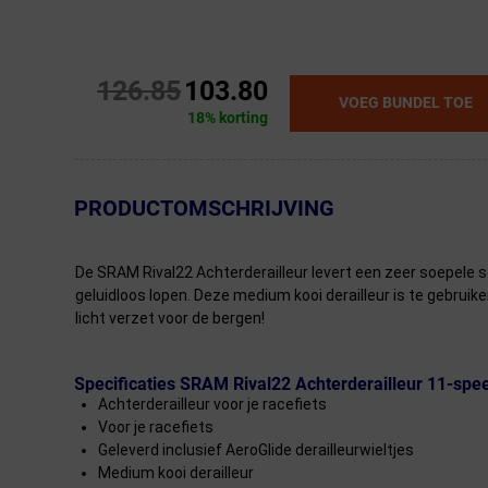
126.85
103.80
VOEG BUNDEL TOE
18% korting
← Terug naar productnavigatie
PRODUCTOMSCHRIJVING
De SRAM Rival22 Achterderailleur levert een zeer soepele sc
geluidloos lopen. Deze medium kooi derailleur is te gebruik
licht verzet voor de bergen!
Specificaties SRAM Rival22 Achterderailleur 11-sp
Achterderailleur voor je racefiets
Voor je racefiets
Geleverd inclusief AeroGlide derailleurwieltjes
Medium kooi derailleur