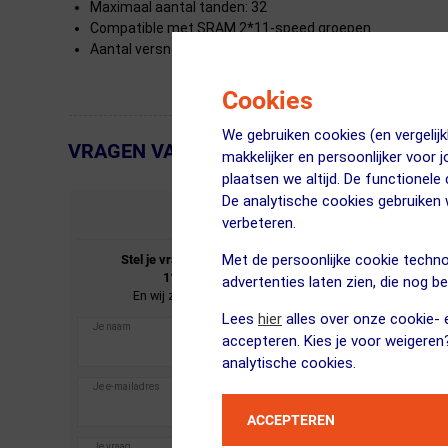
Maximaal aantal tanden: 32
Compatible met SRAM 2*11-speed groepen
Aantal versnellingen: 11-speed
Cookies
We gebruiken cookies (en vergeli
VRAGEN VAN KLANTEN
← Terug naar productnavigatie
makkelijker en persoonlijker voor 
plaatsen we altijd. De functionele
De analytische cookies gebruike
STEL JE VRAAG
verbeteren.
Met de persoonlijke cookie techno
Stel je vraag over de
SRAM
Rival22 Achterderailleur
11-speed Dubbel Medium Kooi Zwart.
advertenties laten zien, die nog b
En wij zullen je zo spoedig mogelijk antwoorden.
Lees
hier
alles over onze cookie- e
accepteren. Kies je voor weigeren
analytische cookies.
ACCEPTEREN