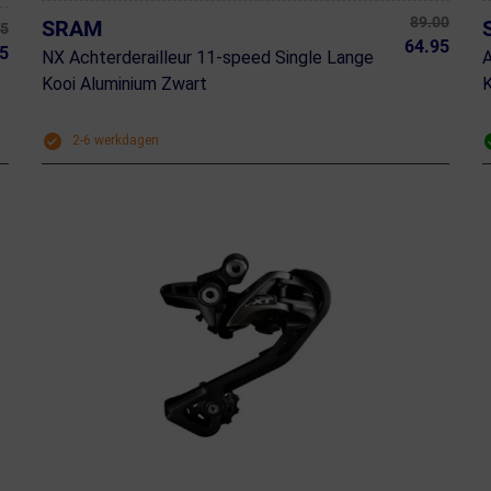
89.00
SRAM
95
64.95
5
NX Achterderailleur 11-speed Single Lange
A
Kooi Aluminium Zwart
K
2-6 werkdagen