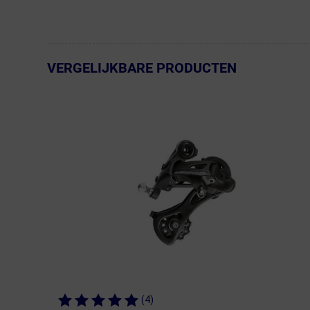
VERGELIJKBARE PRODUCTEN
← Terug naar productnavigatie
(4)