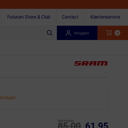
Futurum Store & Club
Contact
Klantenservice
Inloggen
0
erkdagen
Adviesprijs
85.00
61.95