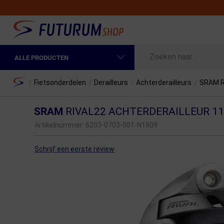
ALLE PRODUCTEN
Spring naar hoofdinhoud
Fietskleding Heren
Home
/
Fietsonderdelen
/
Derailleurs
/
Achterderailleurs
/
SRAM Ri
Fietskleding Dames
SRAM
RIVAL22 ACHTERDERAILLEUR 1
Fietsonderdelen
Artikelnummer:
6203-0703-001-N1909
Fietselektronica
Schrijf een eerste review
Fietsonderhoud
Sportvoeding en Verzorging
Fietstassen & Rugzakken
Fietsendragers & Fietskoffers