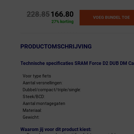
228.85
166.80
VOEG BUNDEL TOE
27% korting
← Terug naar productnavigatie
PRODUCTOMSCHRIJVING
Technische specificaties SRAM Force D2 DUB DM Ca
Voor type fiets
Aantal versnellingen:
Dubbel/compact/triple/single:
Steek/BCD:
Aantal montagegaten
Materiaal:
Gewicht:
Waarom jij voor dit product kiest: