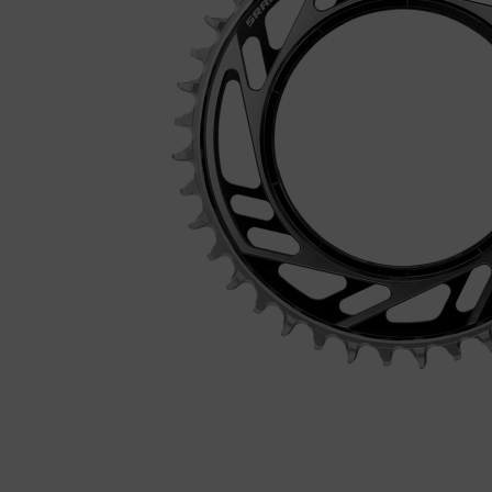
Fietstrainers
Hardlopen
Overige sporten & cadeaubon
Fietsen
Nieuw bij FuturumShop...
← Terug naar productnavigatie