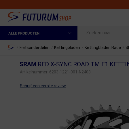
ALLE PRODUCTEN
Spring naar hoofdinhoud
Fietskleding Heren
Home
/
Fietsonderdelen
/
Kettingbladen
/
Kettingbladen Race
/
S
Fietskleding Dames
SRAM
RED X-SYNC ROAD TM E1 KETTI
Fietsonderdelen
Artikelnummer:
6203-1221-001-N2408
Fietselektronica
Schrijf een eerste review
Fietsonderhoud
Sportvoeding en Verzorging
Fietstassen & Rugzakken
Fietsendragers & Fietskoffers