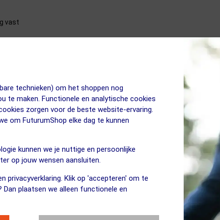
g vast
uw gravelbike. Hij is geschikt voor 1x12 en 1x13 kettingbladen. Hij is v
installatie heb je een Sram Threaded chainring removal tool nodig. De 
 voor een goede krachtoverbrenging.
jkbare technieken) om het shoppen nog
jou te maken. Functionele en analytische cookies
 cookies zorgen voor de beste website-ervaring.
n we om FuturumShop elke dag te kunnen
logie kunnen we je nuttige en persoonlijke
- cranks met de AXS-powermeter ? Bedankt.
eter op jouw wensen aansluiten.
n privacyverklaring. Klik op 'accepteren' om te
? Dan plaatsen we alleen functionele en
ttingblad is compatibel met de Sram Red 1x13
ad is ontworpen voor gebruik met 1x12 en 1x13
n Sram.