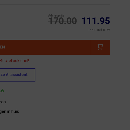
Adviesprijs
170.00
111.95
Inclusief BTW
GEN
Bestel ook snel!
ze AI assistent
.6
eren
gen in huis