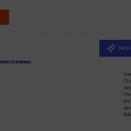
Stel j
rbon Crankset:
Gra
12 
Sin
Thr
N.V.
alu
N/B