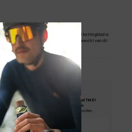
erkrijgbaar in 38T, 40T, 42T, 44T en 46T. Dit kettingblad is
thread mount spider technologie houdt het gewicht van dit
STEL JE VRAAG
Stel je vraag over de
SRAM
Red X-Sync Road TM E1
Kettingblad 12/13 Speed Zwart/Zilver.
En wij zullen je zo spoedig mogelijk antwoorden.