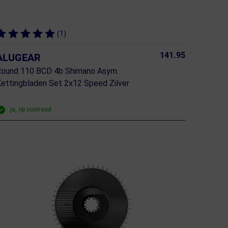
(1)
141.95
ALUGEAR
Round 110 BCD 4b Shimano Asym.
ettingbladen Set 2x12 Speed Zilver
ja, op voorraad