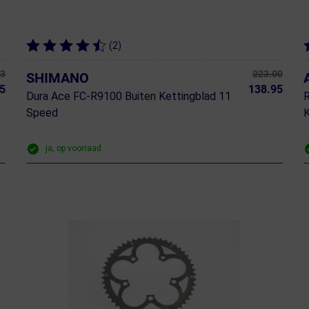
(2)
13
223.00
SHIMANO
5
138.95
Dura Ace FC-R9100 Buiten Kettingblad 11
Speed
K
ja, op voorraad