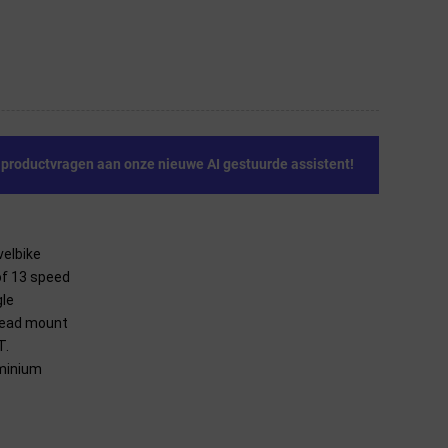
e productvragen aan onze nieuwe AI gestuurde assistent!
velbike
of 13 speed
gle
ead mount
T.
minium