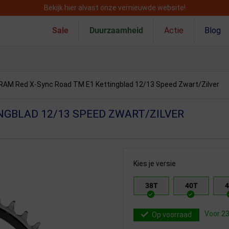
Bekijk hier alvast onze vernieuwde website!
Sale
Duurzaamheid
Actie
Blog
RAM Red X-Sync Road TM E1 Kettingblad 12/13 Speed Zwart/Zilver
NGBLAD 12/13 SPEED ZWART/ZILVER
Kies je versie
38T
40T
4
Voor 23
Op voorraad