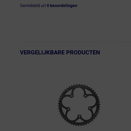
Gemiddeld uit
0
beoordelingen
VERGELIJKBARE PRODUCTEN
← Terug naar productnavigatie