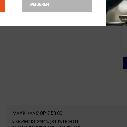
WEIGEREN
MAAK KANS OP € 50.00
Elke week belonen wij de twee beste