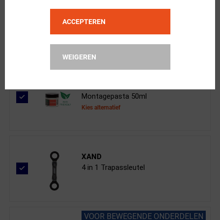
SRAM
ACCEPTEREN
GXP Team Bottom Bracket Lagers BSA ...
WEIGEREN
XAND
Montagepasta 50ml
Kies alternatief
XAND
4 in 1 Trapassleutel
VOOR BEWEGENDE ONDERDELEN