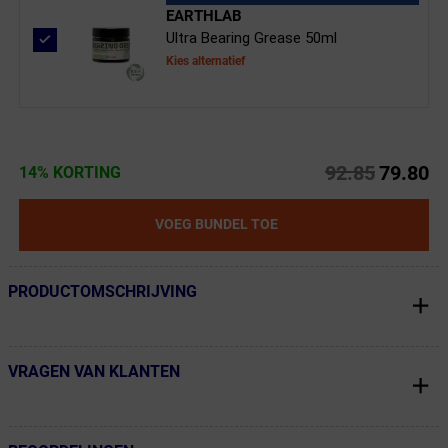
EARTHLAB
Ultra Bearing Grease 50ml
Kies alternatief
92.85
79.80
14% KORTING
VOEG BUNDEL TOE
PRODUCTOMSCHRIJVING
← Terug naar productnavigatie
VRAGEN VAN KLANTEN
← Terug naar productnavigatie