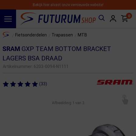
Bekijk hier alvast onze vernieuwde website!
0
Spring naar hoofdinhoud
Home
Fietsonderdelen
Trapassen
MTB
/
/
/
SRAM
GXP TEAM BOTTOM BRACKET
LAGERS BSA DRAAD
Artikelnummer:
6203-0094-N1111
(33)
Afbeelding
1
van 2