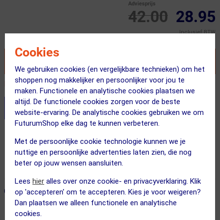
Adviesprijs
42.00
28.95
Inclusief BTW
Cookies
VOEG TOE AAN WINKELWAGEN
We gebruiken cookies (en vergelijkbare technieken) om het
shoppen nog makkelijker en persoonlijker voor jou te
Recent besteld door 27 klanten! Bestel ook snel!
maken. Functionele en analytische cookies plaatsen we
altijd. De functionele cookies zorgen voor de beste
Stel je productvragen aan onze AI assistent
website-ervaring. De analytische cookies gebruiken we om
FuturumShop elke dag te kunnen verbeteren.
Gratis verzending vanaf €49
Met de persoonlijke cookie technologie kunnen we je
Voor 23:00 uur besteld, morgen in huis
nuttige en persoonlijke advertenties laten zien, die nog
beter op jouw wensen aansluiten.
365 dagen retourrecht
Lees
hier
alles over onze cookie- en privacyverklaring. Klik
ONZE AANBEVOLEN COMBINATIE
← Terug naar productnavigatie
op 'accepteren' om te accepteren. Kies je voor weigeren?
Dan plaatsen we alleen functionele en analytische
cookies.