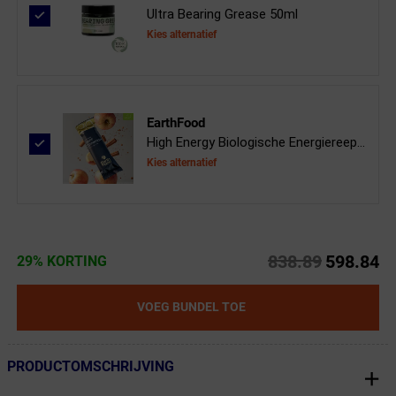
Ultra Bearing Grease 50ml
Kies alternatief
EarthFood
High Energy Biologische Energiereep...
Kies alternatief
838.89
598.84
29% KORTING
VOEG BUNDEL TOE
PRODUCTOMSCHRIJVING
← Terug naar productnavigatie