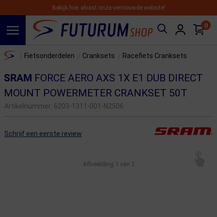
Bekijk hier alvast onze vernieuwde website!
0
Spring naar hoofdinhoud
Home
Fietsonderdelen
Cranksets
Racefiets Cranksets
/
/
/
SRAM
FORCE AERO AXS 1X E1 DUB DIRECT
MOUNT POWERMETER CRANKSET 50T
Artikelnummer:
6203-1311-001-N2506
Schrijf een eerste review
Afbeelding
1
van 2