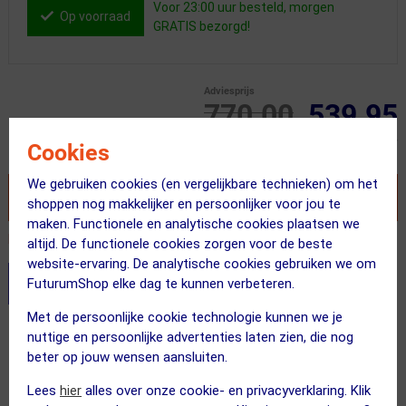
Voor 23:00 uur besteld, morgen
Op voorraad
GRATIS bezorgd!
Adviesprijs
770.00
539.95
Inclusief BTW
Cookies
We gebruiken cookies (en vergelijkbare technieken) om het
VOEG TOE AAN WINKELWAGEN
shoppen nog makkelijker en persoonlijker voor jou te
maken. Functionele en analytische cookies plaatsen we
Recent besteld door 5 klanten! Bestel ook snel!
altijd. De functionele cookies zorgen voor de beste
website-ervaring. De analytische cookies gebruiken we om
FuturumShop elke dag te kunnen verbeteren.
Stel je productvragen aan onze AI assistent
Met de persoonlijke cookie technologie kunnen we je
Gratis bezorging & retourneren
nuttige en persoonlijke advertenties laten zien, die nog
beter op jouw wensen aansluiten.
Voor 23:00 uur besteld, morgen in huis
Lees
hier
alles over onze cookie- en privacyverklaring. Klik
365 dagen retourrecht