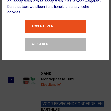
op 'accepteren' om te accepteren. Kies je voor weigeren?
Dan plaatsen we alleen functionele en analytische
ONZE AANBEVOLEN COMBINATIE
← Terug naar productnavigatie
cookies.
ACCEPTEREN
SRAM
Force Aero AXS 1x E1 DUB Direct Mou...
WEIGEREN
Kies je versie
XAND
Montagepasta 50ml
Kies alternatief
VOOR BEWEGENDE ONDERDELEN
EARTHLAB