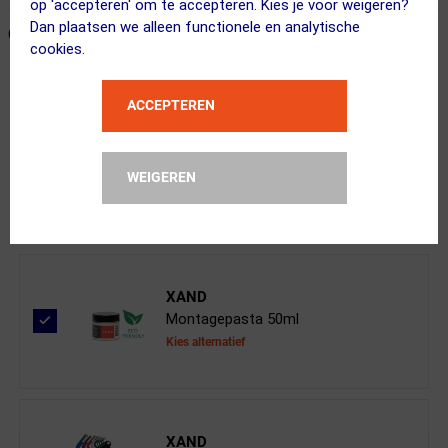
op 'accepteren' om te accepteren. Kies je voor weigeren?
Dan plaatsen we alleen functionele en analytische
ONZE AANBEVOLEN COMBINATIE
← Terug naar productnavigatie
cookies.
ACCEPTEREN
SRAM
Force 1x E1 XPLR DUB Wide Direct Mo...
WEIGEREN
Kies je versie
XAND
Montagepasta 50ml
Kies alternatief
XAND