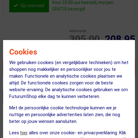
Voor 23:00 uur besteld, morgen
Op voorraad
GRATIS bezorgd!
Adviesprijs
305.00
208.95
Inclusief BTW
Cookies
We gebruiken cookies (en vergelijkbare technieken) om het
VOEG TOE AAN WINKELWAGEN
shoppen nog makkelijker en persoonlijker voor jou te
maken. Functionele en analytische cookies plaatsen we
Recent besteld door 2 klanten! Bestel ook snel!
altijd. De functionele cookies zorgen voor de beste
website-ervaring. De analytische cookies gebruiken we om
FuturumShop elke dag te kunnen verbeteren.
Stel je productvragen aan onze AI assistent
Met de persoonlijke cookie technologie kunnen we je
Gratis bezorging & retourneren
nuttige en persoonlijke advertenties laten zien, die nog
beter op jouw wensen aansluiten.
Voor 23:00 uur besteld, morgen in huis
Lees
hier
alles over onze cookie- en privacyverklaring. Klik
365 dagen retourrecht