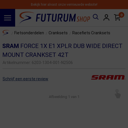
Bekijk hier alvast onze vernieuwde website!
0
Spring naar hoofdinhoud
Home
Fietsonderdelen
Cranksets
Racefiets Cranksets
/
/
/
SRAM
FORCE 1X E1 XPLR DUB WIDE DIRECT
MOUNT CRANKSET 42T
Artikelnummer:
6203-1304-001-N2506
Schrijf een eerste review
Afbeelding
1
van 1