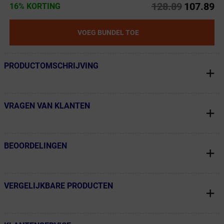
128.89
107.89
16% KORTING
VOEG BUNDEL TOE
PRODUCTOMSCHRIJVING
← Terug naar productnavigatie
VRAGEN VAN KLANTEN
← Terug naar productnavigatie
BEOORDELINGEN
← Terug naar productnavigatie
VERGELIJKBARE PRODUCTEN
← Terug naar productnavigatie