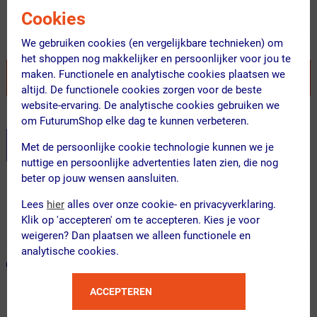
38.95
29.95
Cookies
Inclusief BTW
We gebruiken cookies (en vergelijkbare technieken) om
het shoppen nog makkelijker en persoonlijker voor jou te
maken. Functionele en analytische cookies plaatsen we
VOEG TOE AAN WINKELWAGEN
altijd. De functionele cookies zorgen voor de beste
website-ervaring. De analytische cookies gebruiken we
Recent besteld door 65 klanten! Bestel ook snel!
om FuturumShop elke dag te kunnen verbeteren.
Stel je productvragen aan onze AI assistent
Met de persoonlijke cookie technologie kunnen we je
nuttige en persoonlijke advertenties laten zien, die nog
beter op jouw wensen aansluiten.
Gratis verzending vanaf €49
Lees
hier
alles over onze cookie- en privacyverklaring.
Voor 23:00 uur besteld, morgen in huis
Klik op 'accepteren' om te accepteren. Kies je voor
365 dagen retourrecht
weigeren? Dan plaatsen we alleen functionele en
analytische cookies.
ONZE AANBEVOLEN COMBINATIE
← Terug naar productnavigatie
ACCEPTEREN
Squirt