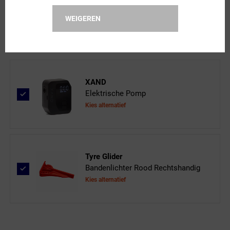
Seal Beadblock Latex 1 l
WEIGEREN
XAND
Elektrische Pomp
Kies alternatief
Tyre Glider
Bandenlichter Rood Rechtshandig
Kies alternatief