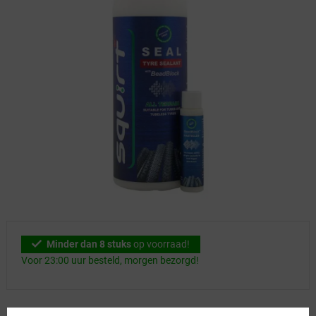
Minder dan 8 stuks
op voorraad!
Voor 23:00 uur besteld, morgen bezorgd!
Adviesprijs