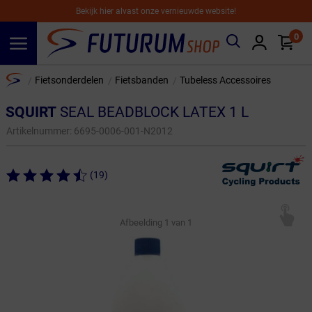
Bekijk hier alvast onze vernieuwde website!
0
Spring naar hoofdinhoud
Home
Fietsonderdelen
Fietsbanden
Tubeless Accessoires
/
/
/
SQUIRT
SEAL BEADBLOCK LATEX 1 L
Artikelnummer:
6695-0006-001-N2012
(19)
Afbeelding
1
van 1