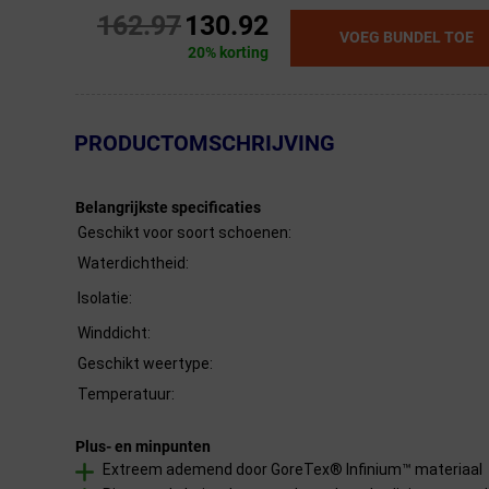
162.97
130.92
VOEG BUNDEL TOE
20% korting
← Terug naar productnavigatie
PRODUCTOMSCHRIJVING
Belangrijkste specificaties
Geschikt voor soort schoenen:
Waterdichtheid:
Isolatie:
Winddicht:
Geschikt weertype:
Temperatuur:
Plus- en minpunten
Extreem ademend door GoreTex® Infinium™ materiaal