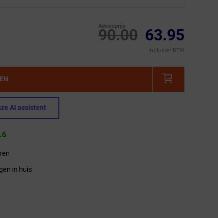
Adviesprijs
90.00
63.95
Inclusief BTW
GEN
ze AI assistent
.6
eren
gen in huis