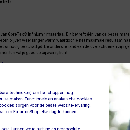
 fiets
kt van GoreTex® Infinium™ materiaal. Dit betreft één van de beste mate
oeten blijven weer langer warm waardoor je het maximale resultaat haa
s niet onnodig beschadigd. De onderste rand van de overschoenen zijn 
nten val je goed op bij weinig licht.
rschoenen
jkbare technieken) om het shoppen nog
jou te maken. Functionele en analytische cookies
 cookies zorgen voor de beste website-ervaring.
n we om FuturumShop elke dag te kunnen
sterretjes. Klik hieronder op de eigenschap om naar de uitleg van dit 
logie kunnen we je nuttige en persoonlijke