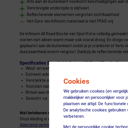
Rits aan de buitenkant voorkomt beschadigingen aan de
Verstevigde onderzijde is slijtvast
Reflecterende elementen vergroten zichtbaarheid
Het Gore-tex Infinium materiaal is niet PFAS-vrij
De Infinium All Road Bootie van Sportful is volledig gemaa
voeten niet alleen warm maar ook vooral droog. En droge v
geplaatst aan de buitenkant zodat je je crankstel of fiet
duurzaamheid enorm vergroot. Dankzij de reflecterende eleme
Specificaties Sportful Infinium All Road Bootie Ove
Wind- en waterdichte overschoenen
Extreem ademend door GoreTex® Infinium™ materiaal
Cookies
Versterkte onderkant maakt de overschoen slijtvast
Voorzien van reflecterende elementen
We gebruiken cookies (en vergeli
Ritsen aan de buitenkant
makkelijker en persoonlijker voor 
Gewicht: ca. 140g
plaatsen we altijd. De functionele
De analytische cookies gebruike
Wat betekenen die sterretjes precies?
verbeteren.
Onze kleding is voorzien van een classificatiesysteem met 
Ademend vermogen
Met de persoonlijke cookie techno