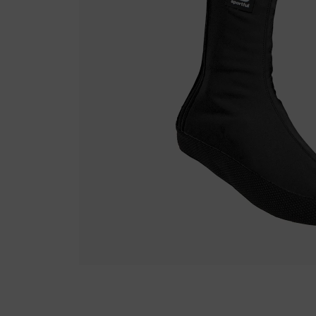
Fietstrainers
Hardlopen
Overige sporten & cadeaubon
Fietsen
Nieuw bij FuturumShop...
← Terug naar productnavigatie