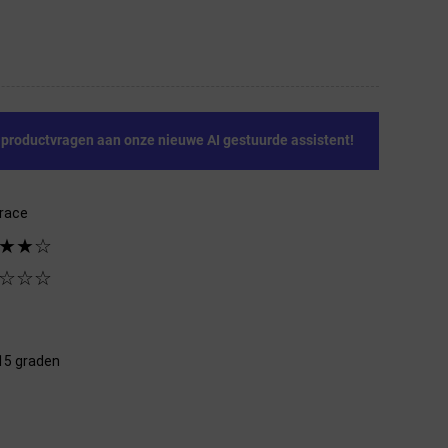
e productvragen aan onze nieuwe AI gestuurde assistent!
race
★★☆
☆☆☆
 15 graden