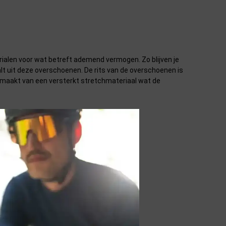
rialen voor wat betreft ademend vermogen. Zo blijven je
lt uit deze overschoenen. De rits van de overschoenen is
gemaakt van een versterkt stretchmateriaal wat de
systeem te gaan.