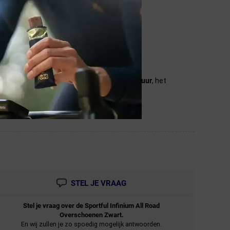
n. Wij streven ernaar de aangegeven
temperatuur
, het
ndicaties.
STEL JE VRAAG
Stel je vraag over de
Sportful
Infinium All Road
Overschoenen Zwart.
En wij zullen je zo spoedig mogelijk antwoorden.