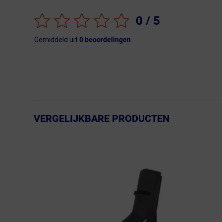
0
/ 5
Gemiddeld uit
0
beoordelingen
VERGELIJKBARE PRODUCTEN
← Terug naar productnavigatie