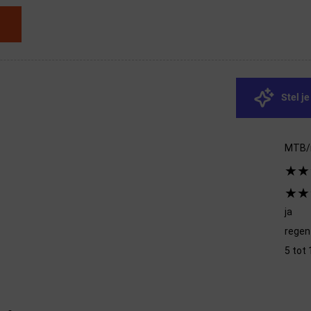
Stel j
MTB/
★★
★★
ja
regen
5 tot