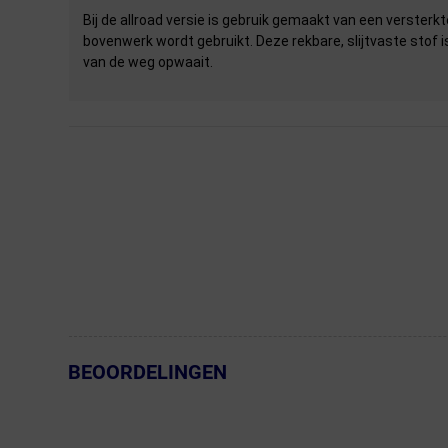
Bij de allroad versie is gebruik gemaakt van een versterk
bovenwerk wordt gebruikt. Deze rekbare, slijtvaste stof is
van de weg opwaait.
BEOORDELINGEN
← Terug naar productnavigatie