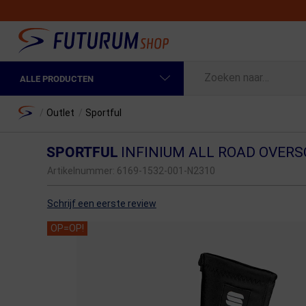
ALLE PRODUCTEN
Spring naar hoofdinhoud
Fietskleding Heren
Home
/
Outlet
/
Sportful
Fietskleding Dames
SPORTFUL
INFINIUM ALL ROAD OVER
Fietsonderdelen
Artikelnummer:
6169-1532-001-N2310
Fietselektronica
Schrijf een eerste review
Fietsonderhoud
OP=OP!
Sportvoeding en Verzorging
Fietstassen & Rugzakken
Fietsendragers & Fietskoffers