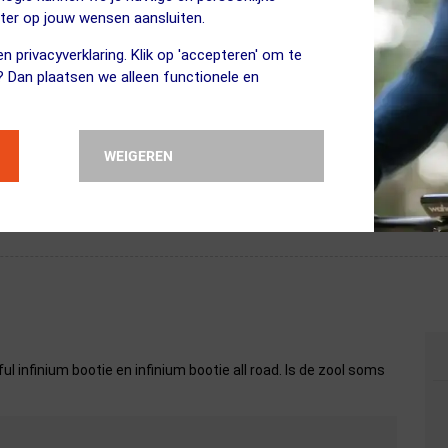
eter op jouw wensen aansluiten.
n privacyverklaring. Klik op 'accepteren' om te
? Dan plaatsen we alleen functionele en
WEIGEREN
n prettig vindt bij 15°C, zal voor de ander pas bij 10°C gedragen worde
in te schatten samen met onze leveranciers, maar dit blijven slechts i
l infinium bootie en infinium bootie all road. Is de zool soms