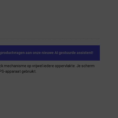
e productvragen aan onze nieuwe AI gestuurde assistent!
ck mechanisme op vrijwel iedere oppervlakte. Je scherm
GPS-apparaat gebruikt.