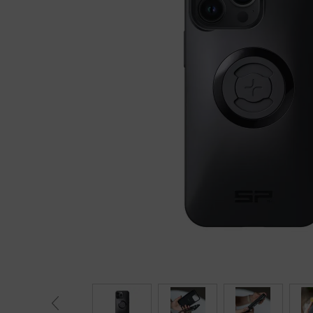
Fietstrainers
Hardlopen
Overige sporten & cadeaubon
Fietsen
Nieuw bij FuturumShop...
← Terug naar productnavigatie