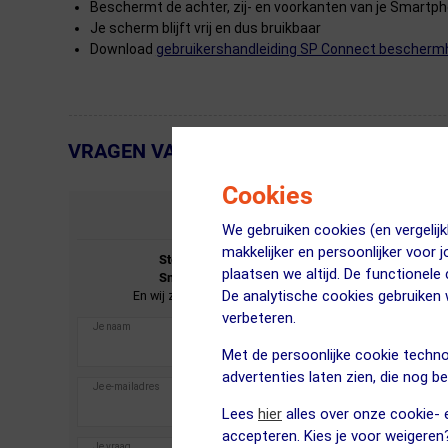
Beschermt de achter, zij- en voorkanten van je Smartp
Je scherm blijft vrij en dus bruikbaar
Download
gebruikershandleiding SP Connect bescher
VRAGEN VAN KLANTEN
← Terug naar productnavigatie
Cookies
STEL JE VRAAG
We gebruiken cookies (en vergeli
makkelijker en persoonlijker voor 
Stel je vraag over de
SP Connect
SPC+
plaatsen we altijd. De functionele
Smartphonehoes iPhone 13 Pro Zwart.
De analytische cookies gebruike
En wij zullen je zo spoedig mogelijk antwoorden.
verbeteren.
Met de persoonlijke cookie techno
advertenties laten zien, die nog b
Lees
hier
alles over onze cookie- e
accepteren. Kies je voor weigeren