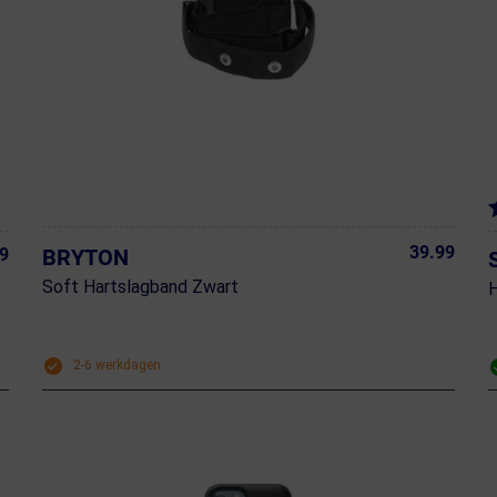
39.99
BRYTON
9
Soft Hartslagband Zwart
H
2-6 werkdagen