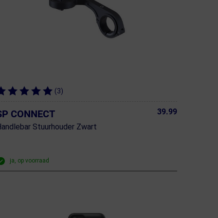
(3)
39.99
SP CONNECT
andlebar Stuurhouder Zwart
ja, op voorraad