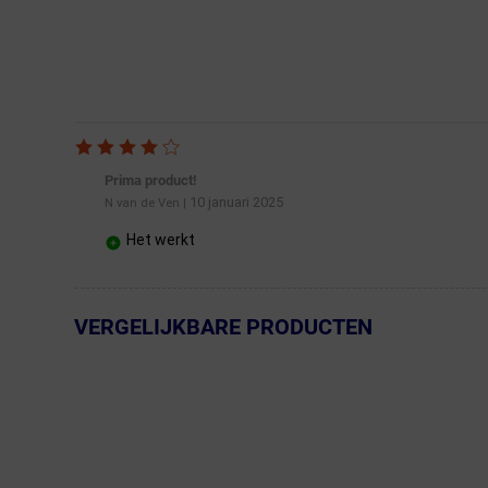
Prima product!
10 januari 2025
N van de Ven
|
Het werkt
VERGELIJKBARE PRODUCTEN
← Terug naar productnavigatie