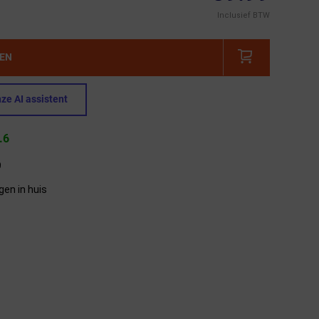
Inclusief BTW
GEN
ze AI assistent
.6
9
gen in huis