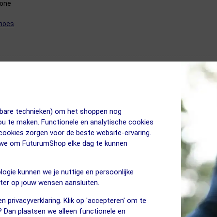
hone
mhoes
jkbare technieken) om het shoppen nog
jou te maken. Functionele en analytische cookies
 cookies zorgen voor de beste website-ervaring.
n we om FuturumShop elke dag te kunnen
logie kunnen we je nuttige en persoonlijke
eter op jouw wensen aansluiten.
n privacyverklaring. Klik op 'accepteren' om te
? Dan plaatsen we alleen functionele en