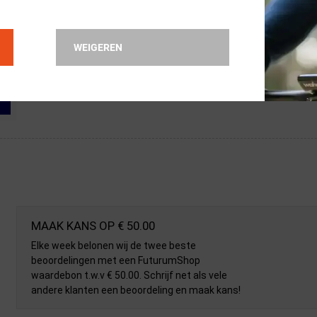
WEIGEREN
MAAK KANS OP € 50.00
Elke week belonen wij de twee beste
beoordelingen met een FuturumShop
waardebon t.w.v € 50.00. Schrijf net als vele
andere klanten een beoordeling en maak kans!