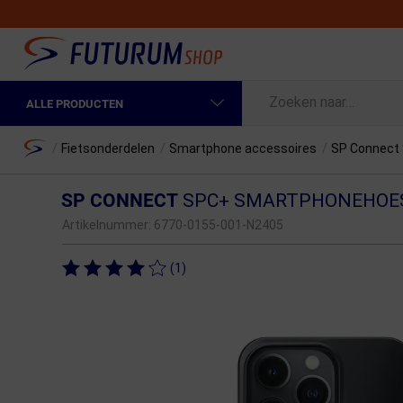
ALLE PRODUCTEN
Spring naar hoofdinhoud
Fietskleding Heren
Home
/
Fietsonderdelen
/
Smartphone accessoires
/
SP Connect 
Fietskleding Dames
SP CONNECT
SPC+ SMARTPHONEHOES
Fietsonderdelen
Artikelnummer:
6770-0155-001-N2405
Fietselektronica
(1)
Fietsonderhoud
Sportvoeding en Verzorging
Fietstassen & Rugzakken
Fietsendragers & Fietskoffers