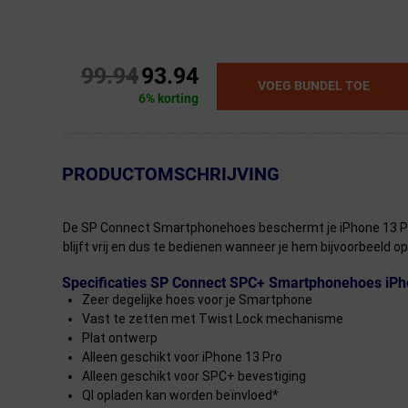
99.94
93.94
VOEG BUNDEL TOE
6% korting
← Terug naar productnavigatie
PRODUCTOMSCHRIJVING
De SP Connect Smartphonehoes beschermt je iPhone 13 Pro 
blijft vrij en dus te bedienen wanneer je hem bijvoorbeeld 
Specificaties SP Connect SPC+ Smartphonehoes iPh
Zeer degelijke hoes voor je Smartphone
Vast te zetten met Twist Lock mechanisme
Plat ontwerp
Alleen geschikt voor iPhone 13 Pro
Alleen geschikt voor SPC+ bevestiging
QI opladen kan worden beïnvloed*