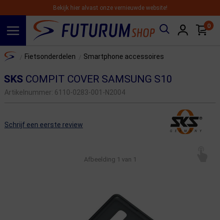
Bekijk hier alvast onze vernieuwde website!
0
Spring naar hoofdinhoud
Home
Fietsonderdelen
Smartphone accessoires
/
/
SKS
COMPIT COVER SAMSUNG S10
Artikelnummer:
6110-0283-001-N2004
Schrijf een eerste review
Afbeelding
1
van 1