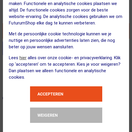
14.99
maken. Functionele en analytische cookies plaatsen we
altijd. De functionele cookies zorgen voor de beste
Inclusief BTW
website-ervaring. De analytische cookies gebruiken we om
FuturumShop elke dag te kunnen verbeteren.
VOEG TOE AAN WINKELWAGEN
Met de persoonlijke cookie technologie kunnen we je
nuttige en persoonlijke advertenties laten zien, die nog
beter op jouw wensen aansluiten.
Stel je productvragen aan onze AI assistent
Lees
hier
alles over onze cookie- en privacyverklaring. Klik
op 'accepteren' om te accepteren. Kies je voor weigeren?
Gratis verzending vanaf €49
Dan plaatsen we alleen functionele en analytische
Vandaag besteld = maandag in huis!
cookies.
365 dagen retourrecht
ACCEPTEREN
ONZE AANBEVOLEN COMBINATIE
← Terug naar productnavigatie
WEIGEREN
SKS
Compit Cover Samsung S10