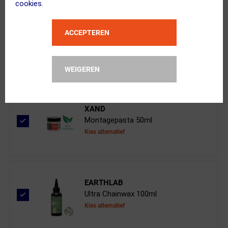
cookies.
ACCEPTEREN
Shimano
XTR FC-M9000/9020 Kettingblad Dubbe...
WEIGEREN
XAND
Montagepasta 50ml
Kies alternatief
EARTHLAB
Ultra Chainwax 100ml
Kies alternatief