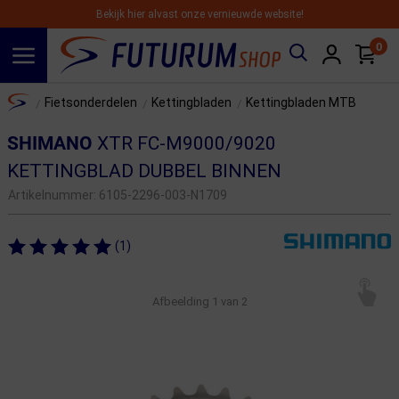
Bekijk hier alvast onze vernieuwde website!
0
Spring naar hoofdinhoud
Home
Fietsonderdelen
Kettingbladen
Kettingbladen MTB
/
/
/
SHIMANO
XTR FC-M9000/9020
KETTINGBLAD DUBBEL BINNEN
Artikelnummer:
6105-2296-003-N1709
(1)
Afbeelding
1
van 2