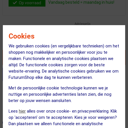
Vandaag besteld = maandag in huis!
Op voorraad
Adviesprijs
33.99
23.95
Cookies
Inclusief BTW
We gebruiken cookies (en vergelijkbare technieken) om het
shoppen nog makkelijker en persoonlijker voor jou te
VOEG TOE AAN WINKELWAGEN
maken. Functionele en analytische cookies plaatsen we
altijd. De functionele cookies zorgen voor de beste
website-ervaring. De analytische cookies gebruiken we om
Stel je productvragen aan onze AI assistent
FuturumShop elke dag te kunnen verbeteren.
Met de persoonlijke cookie technologie kunnen we je
Gratis verzending vanaf €49
nuttige en persoonlijke advertenties laten zien, die nog
Vandaag besteld = maandag in huis!
beter op jouw wensen aansluiten.
365 dagen retourrecht
Lees
hier
alles over onze cookie- en privacyverklaring. Klik
op 'accepteren' om te accepteren. Kies je voor weigeren?
ONZE AANBEVOLEN COMBINATIE
← Terug naar productnavigatie
Dan plaatsen we alleen functionele en analytische