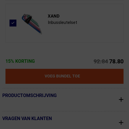
XAND
Inbussleutelset
92.84
78.80
15% KORTING
VOEG BUNDEL TOE
PRODUCTOMSCHRIJVING
← Terug naar productnavigatie
VRAGEN VAN KLANTEN
← Terug naar productnavigatie