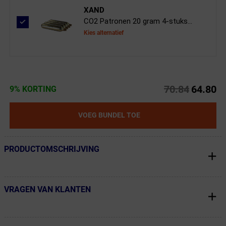
XAND
CO2 Patronen 20 gram 4-stuks...
Kies alternatief
70.84
64.80
9% KORTING
VOEG BUNDEL TOE
PRODUCTOMSCHRIJVING
← Terug naar productnavigatie
VRAGEN VAN KLANTEN
← Terug naar productnavigatie