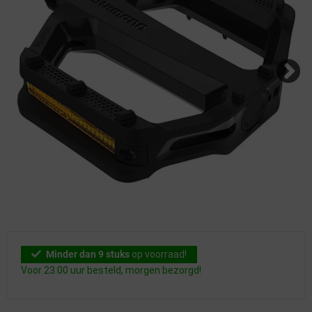
Minder dan 9 stuks
op voorraad!
Voor 23:00 uur besteld, morgen bezorgd!