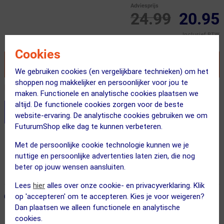
Adviesprijs
24.99
20.95
Inclusief BTW
Cookies
VOEG TOE AAN WINKELWAGEN
We gebruiken cookies (en vergelijkbare technieken) om het
shoppen nog makkelijker en persoonlijker voor jou te
Recent besteld door 50 klanten! Bestel ook snel!
maken. Functionele en analytische cookies plaatsen we
altijd. De functionele cookies zorgen voor de beste
Stel je productvragen aan onze AI assistent
website-ervaring. De analytische cookies gebruiken we om
FuturumShop elke dag te kunnen verbeteren.
Gratis verzending vanaf €49
Met de persoonlijke cookie technologie kunnen we je
Voor 23:00 uur besteld, morgen in huis
nuttige en persoonlijke advertenties laten zien, die nog
beter op jouw wensen aansluiten.
365 dagen retourrecht
Lees
hier
alles over onze cookie- en privacyverklaring. Klik
ONZE AANBEVOLEN COMBINATIE
op 'accepteren' om te accepteren. Kies je voor weigeren?
← Terug naar productnavigatie
Dan plaatsen we alleen functionele en analytische
cookies.