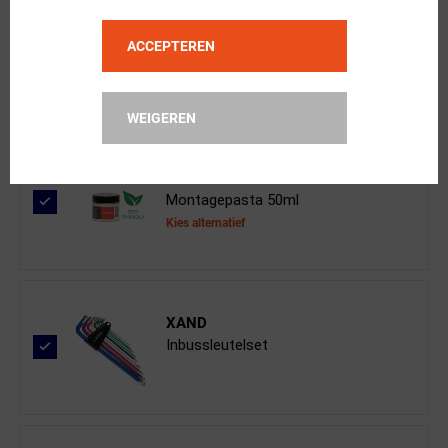
Shimano
PD-EF102 MTB Pedalen met Reflector
ACCEPTEREN
WEIGEREN
XAND
Montagepasta 50ml
Kies alternatief
XAND
Inbussleutelset