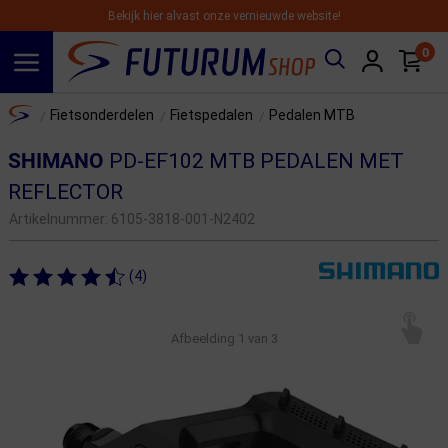
Bekijk hier alvast onze vernieuwde website!
0
Spring naar hoofdinhoud
Home
Fietsonderdelen
Fietspedalen
Pedalen MTB
/
/
/
SHIMANO
PD-EF102 MTB PEDALEN MET
REFLECTOR
Artikelnummer:
6105-3818-001-N2402
(4)
Afbeelding
1
van 3