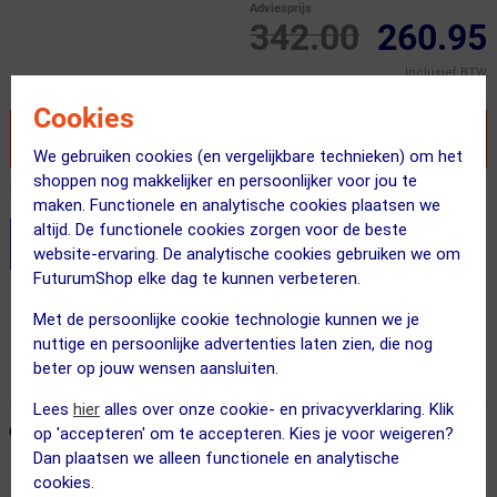
Adviesprijs
342.00
260.95
Inclusief BTW
Cookies
VOEG TOE AAN WINKELWAGEN
We gebruiken cookies (en vergelijkbare technieken) om het
shoppen nog makkelijker en persoonlijker voor jou te
Recent besteld door 2 klanten! Bestel ook snel!
maken. Functionele en analytische cookies plaatsen we
altijd. De functionele cookies zorgen voor de beste
Stel je productvragen aan onze AI assistent
website-ervaring. De analytische cookies gebruiken we om
FuturumShop elke dag te kunnen verbeteren.
Gratis bezorging & retourneren
Met de persoonlijke cookie technologie kunnen we je
Voor 23:00 uur besteld, morgen in huis
nuttige en persoonlijke advertenties laten zien, die nog
beter op jouw wensen aansluiten.
365 dagen retourrecht
Lees
hier
alles over onze cookie- en privacyverklaring. Klik
ONZE AANBEVOLEN COMBINATIE
← Terug naar productnavigatie
op 'accepteren' om te accepteren. Kies je voor weigeren?
Dan plaatsen we alleen functionele en analytische
cookies.