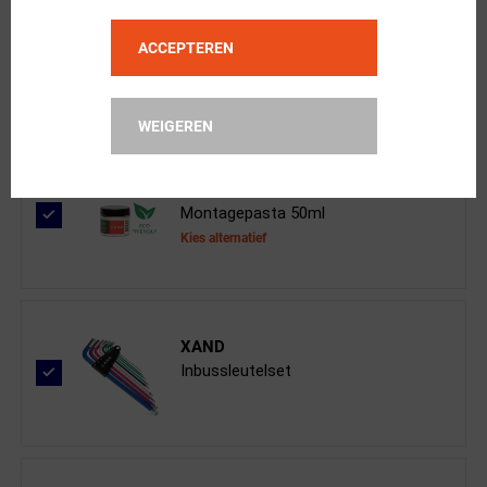
Shimano
GRX RX825 Di2 STI Unit Rechts 12 Sp...
ACCEPTEREN
WEIGEREN
XAND
Montagepasta 50ml
Kies alternatief
XAND
Inbussleutelset