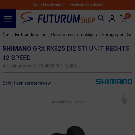
Bekijk hier alvast onze vernieuwde website!
0
Spring naar hoofdinhoud
Home
Fietsonderdelen
Remmen en remblokjes
Remgrepen Cyclo
/
/
/
SHIMANO
GRX RX825 DI2 STI UNIT RECHTS
12 SPEED
Artikelnummer:
6105-4058-001-N2406
Schrijf een eerste review
Afbeelding
1
van 5