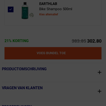
EARTHLAB
Bike Shampoo 500ml
Kies alternatief
383.85
302.80
21% KORTING
VOEG BUNDEL TOE
PRODUCTOMSCHRIJVING
← Terug naar productnavigatie
VRAGEN VAN KLANTEN
← Terug naar productnavigatie