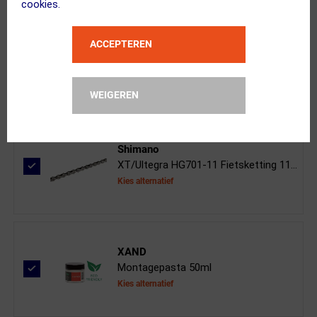
cookies.
Shimano
ACCEPTEREN
GRX FC-RX600 Kettingblad Single 11 ...
WEIGEREN
Shimano
XT/Ultegra HG701-11 Fietsketting 11...
Kies alternatief
XAND
Montagepasta 50ml
Kies alternatief