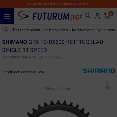
Bekijk hier alvast onze vernieuwde website!
0
Spring naar hoofdinhoud
Home
Fietsonderdelen
Kettingbladen
Kettingbladen Cyclocross/
/
/
/
SHIMANO
GRX FC-RX600 KETTINGBLAD
SINGLE 11 SPEED
Artikelnummer:
6105-2917-001-N2003
Schrijf een eerste review
Afbeelding
1
van 1