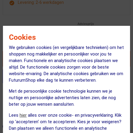
Levering: 2-6 werkdagen
Adviesprijs
56.99
39.95
Cookies
Inclusief BTW
We gebruiken cookies (en vergelijkbare technieken) om het
shoppen nog makkelijker en persoonlijker voor jou te
VOEG TOE AAN WINKELWAGEN
maken. Functionele en analytische cookies plaatsen we
altijd. De functionele cookies zorgen voor de beste
website-ervaring. De analytische cookies gebruiken we om
Stel je productvragen aan onze AI assistent
FuturumShop elke dag te kunnen verbeteren.
Met de persoonlijke cookie technologie kunnen we je
Gratis verzending vanaf €49
nuttige en persoonlijke advertenties laten zien, die nog
Voor 23:00 uur besteld, morgen in huis
beter op jouw wensen aansluiten.
365 dagen retourrecht
Lees
hier
alles over onze cookie- en privacyverklaring. Klik
op 'accepteren' om te accepteren. Kies je voor weigeren?
ONZE AANBEVOLEN COMBINATIE
← Terug naar productnavigatie
Dan plaatsen we alleen functionele en analytische