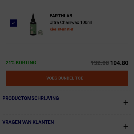
EARTHLAB
Ultra Chainwax 100ml
Kies alternatief
132.88
104.80
21% KORTING
VOEG BUNDEL TOE
PRODUCTOMSCHRIJVING
← Terug naar productnavigatie
VRAGEN VAN KLANTEN
← Terug naar productnavigatie