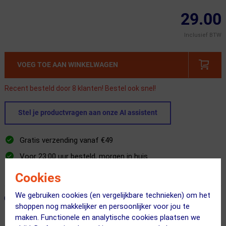
29.00
Inclusief BTW
VOEG TOE AAN WINKELWAGEN
Recent besteld door 8 klanten! Bestel ook snel!
Stel je productvragen aan onze AI assistent
Gratis verzending vanaf €49
Voor 23:00 uur besteld, morgen in huis
365 dagen retourrecht
Cookies
We gebruiken cookies (en vergelijkbare technieken) om het
ONZE AANBEVOLEN COMBINATIE
← Terug naar productnavigatie
shoppen nog makkelijker en persoonlijker voor jou te
maken. Functionele en analytische cookies plaatsen we