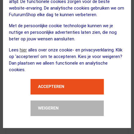
altijd. De functionele cookies zorgen voor de beste
SeaSucker
website-ervaring. De analytische cookies gebruiken we om
Huske 15mm x 110mm Boost Plugs
FuturumShop elke dag te kunnen verbeteren.
Goud
Met de persoonlijke cookie technologie kunnen we je
nuttige en persoonlijke advertenties laten zien, die nog
beter op jouw wensen aansluiten.
Lees
hier
alles over onze cookie- en privacyverklaring. Klik
BBB Cycling
op 'accepteren' om te accepteren. Kies je voor weigeren?
MiniSafe Kabel Fietsslot BBL-52 Zwa...
Dan plaatsen we alleen functionele en analytische
Kies alternatief
cookies.
ACCEPTEREN
XAND
Inbussleutelset
WEIGEREN