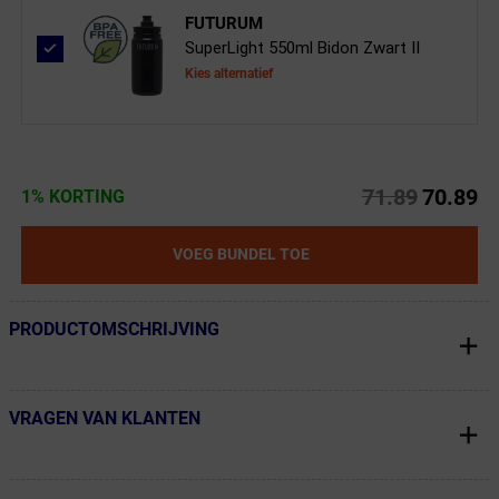
FUTURUM
SuperLight 550ml Bidon Zwart II
Kies alternatief
71.89
70.89
1% KORTING
VOEG BUNDEL TOE
PRODUCTOMSCHRIJVING
← Terug naar productnavigatie
VRAGEN VAN KLANTEN
← Terug naar productnavigatie