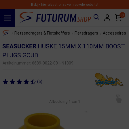
Bekijk hier alvast onze vernieuwde website!
0
Spring naar hoofdinhoud
Home
Fietsendragers & Fietskoffers
Fietsdragers
Accessoires e
/
/
/
SEASUCKER
HUSKE 15MM X 110MM BOOST
PLUGS GOUD
Artikelnummer:
6689-0022-001-N1809
(5)
Afbeelding
1
van 1