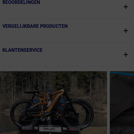
BEOORDELINGEN
← Terug naar productnavigatie
VERGELIJKBARE PRODUCTEN
← Terug naar productnavigatie
KLANTENSERVICE
← Terug naar productnavigatie