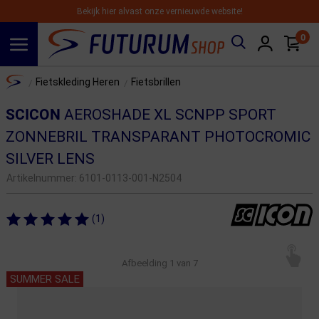
Bekijk hier alvast onze vernieuwde website!
0
Spring naar hoofdinhoud
Home
Fietskleding Heren
Fietsbrillen
/
/
SCICON
AEROSHADE XL SCNPP SPORT
ZONNEBRIL TRANSPARANT PHOTOCROMIC
SILVER LENS
Artikelnummer:
6101-0113-001-N2504
(1)
Afbeelding
1
van 7
SUMMER SALE