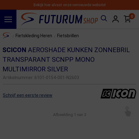
Bekijk hier alvast onze vernieuwde website!
0
Spring naar hoofdinhoud
Home
Fietskleding Heren
Fietsbrillen
/
/
SCICON
AEROSHADE KUNKEN ZONNEBRIL
TRANSPARANT SCNPP MONO
MULTIMIRROR SILVER
Artikelnummer:
6101-0154-001-N2603
Schrijf een eerste review
Afbeelding
1
van 3