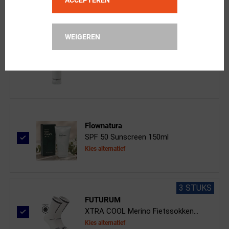
WEIGEREN
ppeeqq
Clear Vision Spray 50ml
Flownatura
SPF 50 Sunscreen 150ml
Kies alternatief
3 STUKS
FUTURUM
XTRA COOL Merino Fietssokken...
Kies alternatief