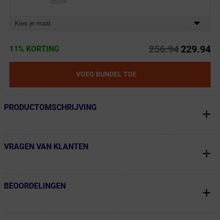
Kies je maat
256.94
229.94
11% KORTING
VOEG BUNDEL TOE
PRODUCTOMSCHRIJVING
← Terug naar productnavigatie
VRAGEN VAN KLANTEN
← Terug naar productnavigatie
BEOORDELINGEN
← Terug naar productnavigatie