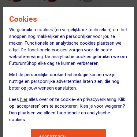
Cookies
We gebruiken cookies (en vergelijkbare technieken) om het
shoppen nog makkelijker en persoonlijker voor jou te
maken. Functionele en analytische cookies plaatsen we
altijd. De functionele cookies zorgen voor de beste
website-ervaring. De analytische cookies gebruiken we om
Gratis bezorging & retourneren
FuturumShop elke dag te kunnen verbeteren.
Voor 23:00 uur besteld, morgen in huis
Met de persoonlijke cookie technologie kunnen we je
365 dagen retourrecht
nuttige en persoonlijke advertenties laten zien, die nog
beter op jouw wensen aansluiten.
ONZE AANBEVOLEN COMBINATIE
← Terug naar productnavigatie
Lees
hier
alles over onze cookie- en privacyverklaring. Klik
op 'accepteren' om te accepteren. Kies je voor weigeren?
Dan plaatsen we alleen functionele en analytische
cookies.
Scicon
Aeroshade Kunken Zonnebril Transpar...
ACCEPTEREN