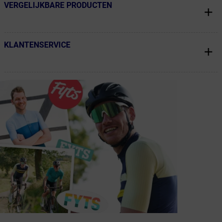
VERGELIJKBARE PRODUCTEN
← Terug naar productnavigatie
KLANTENSERVICE
← Terug naar productnavigatie