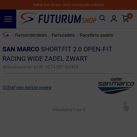
Bekijk hier alvast onze vernieuwde website!
0
Spring naar hoofdinhoud
Home
Fietsonderdelen
Fietszadels
Racefiets zadels
/
/
/
SAN MARCO
SHORTFIT 2.0 OPEN-FIT
RACING WIDE ZADEL ZWART
Artikelnummer:
6141-0274-001-N2404
Schrijf een eerste review
Afbeelding
1
van 5