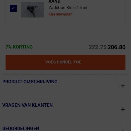
XAND
Zadeltas Klein 1 liter
Kies alternatief
222.75
206.80
7% KORTING
VOEG BUNDEL TOE
PRODUCTOMSCHRIJVING
← Terug naar productnavigatie
VRAGEN VAN KLANTEN
← Terug naar productnavigatie
BEOORDELINGEN
← Terug naar productnavigatie