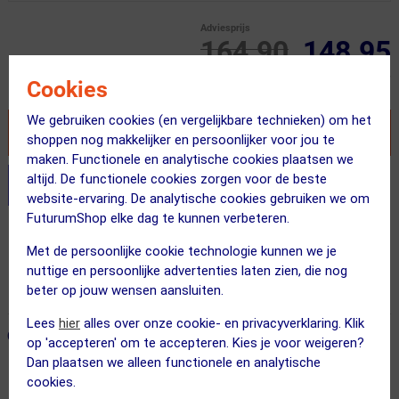
Adviesprijs
164.90
148.95
Inclusief BTW
Cookies
We gebruiken cookies (en vergelijkbare technieken) om het
VOEG TOE AAN WINKELWAGEN
shoppen nog makkelijker en persoonlijker voor jou te
maken. Functionele en analytische cookies plaatsen we
altijd. De functionele cookies zorgen voor de beste
Stel je productvragen aan onze AI assistent
website-ervaring. De analytische cookies gebruiken we om
FuturumShop elke dag te kunnen verbeteren.
Gratis bezorging & retourneren
Met de persoonlijke cookie technologie kunnen we je
Voor 23:00 uur besteld, morgen in huis
nuttige en persoonlijke advertenties laten zien, die nog
365 dagen retourrecht
beter op jouw wensen aansluiten.
Lees
hier
alles over onze cookie- en privacyverklaring. Klik
ONZE AANBEVOLEN COMBINATIE
← Terug naar productnavigatie
op 'accepteren' om te accepteren. Kies je voor weigeren?
Dan plaatsen we alleen functionele en analytische
cookies.