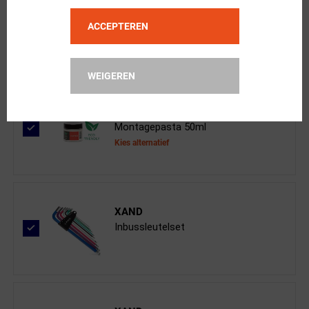
San Marco
Shortfit 2.0 Open-Fit Racing Wide Z...
ACCEPTEREN
WEIGEREN
XAND
Montagepasta 50ml
Kies alternatief
XAND
Inbussleutelset