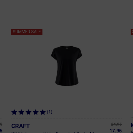
SUMMER SALE
(1)
95
24.95
CRAFT
5
17.95