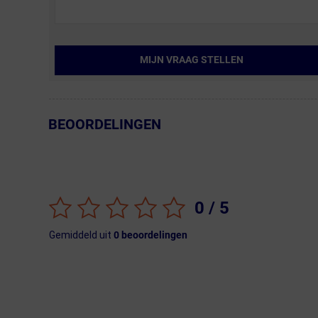
MIJN VRAAG STELLEN
BEOORDELINGEN
← Terug naar productnavigatie
0
/ 5
Gemiddeld uit
0
beoordelingen