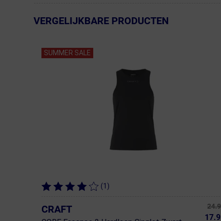
VERGELIJKBARE PRODUCTEN
← Terug naar productnavigatie
SUMMER SALE
(1)
24.
CRAFT
17.9