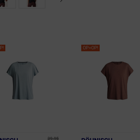
P!
OP=OP!
39.95