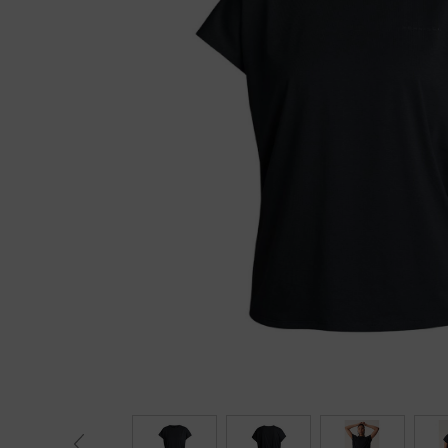
Fietstrainers
Hardlopen
Overige sporten & cadeaubon
Fietsen
Nieuw bij FuturumShop...