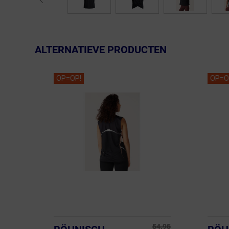
ALTERNATIEVE PRODUCTEN
OP=OP!
OP=O
54.95