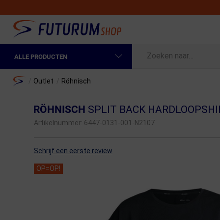
ALLE PRODUCTEN
Spring naar hoofdinhoud
Fietskleding Heren
Home
/
Outlet
/
Röhnisch
Fietskleding Dames
RÖHNISCH
SPLIT BACK HARDLOOPSH
Fietsonderdelen
Artikelnummer:
6447-0131-001-N2107
Fietselektronica
Schrijf een eerste review
Fietsonderhoud
OP=OP!
Sportvoeding en Verzorging
Fietstassen & Rugzakken
Fietsendragers & Fietskoffers