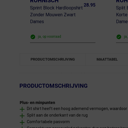
RÖHNISCH
RÖH
28.95
Sprint Block Hardloopshirt
Split
Zonder Mouwen Zwart
Kort
Dames
Dame
ja, op voorraad
ja
PRODUCTOMSCHRIJVING
MAATTABEL
← Terug naar productnavigatie
PRODUCTOMSCHRIJVING
Plus- en minpunten
Dit shirt heeft een hoog ademend vermogen, waardoor
Split aan de onderkant van de rug
Comfortabele pasvorm