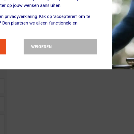
eel producten uit Europa of zelfs Nederland om de logistieke beweging
eter op jouw wensen aansluiten.
pact op het milieu steeds kleiner te maken.
n privacyverklaring. Klik op 'accepteren' om te
? Dan plaatsen we alleen functionele en
WEIGEREN