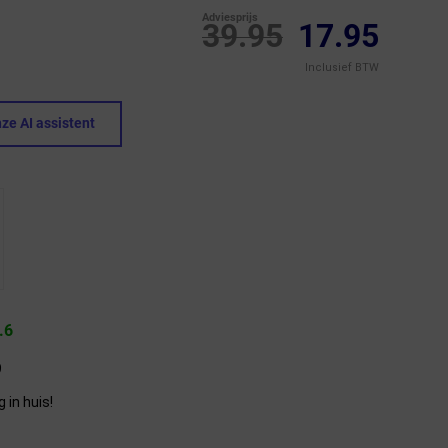
Adviesprijs
39.95
17.95
Inclusief BTW
ze AI assistent
.6
9
in huis!