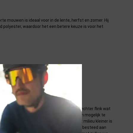
 mouwen is ideaal voor in de lente, herfst en zomer. Hij
d polyester, waardoor het een betere keuze is voor het
n genieten van onze mooie aarde. Daar is echter flink wat
lp om jou zonder extra moeite zo duurzaam mogelijk te
 aantal criteria waarbij de impact op het milieu kleiner is
 of natuurlijke materialen en is er aandacht besteed aan