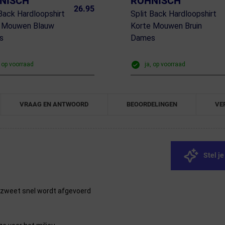
NISCH
RÖHNISCH
26.95
 Back Hardloopshirt
Split Back Hardloopshirt
e Mouwen Blauw
Korte Mouwen Bruin
s
Dames
, op voorraad
ja, op voorraad
VRAAG EN ANTWOORD
BEOORDELINGEN
VE
Stel j
 zweet snel wordt afgevoerd