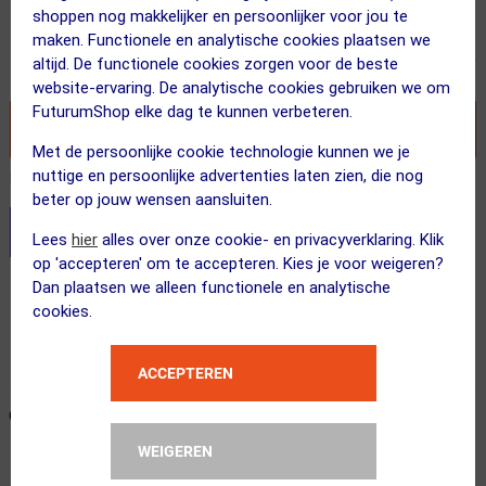
shoppen nog makkelijker en persoonlijker voor jou te
29.99
maken. Functionele en analytische cookies plaatsen we
altijd. De functionele cookies zorgen voor de beste
Inclusief BTW
website-ervaring. De analytische cookies gebruiken we om
FuturumShop elke dag te kunnen verbeteren.
VOEG TOE AAN WINKELWAGEN
Met de persoonlijke cookie technologie kunnen we je
nuttige en persoonlijke advertenties laten zien, die nog
Recent besteld door 16 klanten! Bestel ook snel!
beter op jouw wensen aansluiten.
Stel je productvragen aan onze AI assistent
Lees
hier
alles over onze cookie- en privacyverklaring. Klik
op 'accepteren' om te accepteren. Kies je voor weigeren?
Dan plaatsen we alleen functionele en analytische
Gratis verzending vanaf €49
cookies.
Vandaag besteld = maandag in huis!
365 dagen retourrecht
ACCEPTEREN
ONZE AANBEVOLEN COMBINATIE
← Terug naar productnavigatie
WEIGEREN