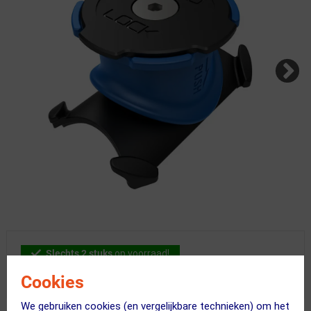
Slechts 2 stuks
op voorraad!
Vandaag besteld = maandag in huis!
Cookies
We gebruiken cookies (en vergelijkbare technieken) om het