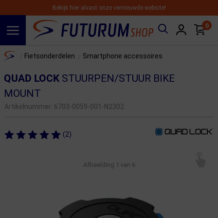
Bekijk hier alvast onze vernieuwde website!
0
Spring naar hoofdinhoud
Home
Fietsonderdelen
Smartphone accessoires
/
/
QUAD LOCK
STUURPEN/STUUR BIKE
MOUNT
Artikelnummer:
6703-0059-001-N2302
(2)
Afbeelding
1
van 6