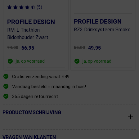
(5)
PROFILE DESIGN
PROFILE DESIGN
RZ3 Drinksysteem Smoke
RM-L Triathlon
Bidonhouder Zwart
74.00
66.95
55.00
49.95
ja, op voorraad
ja, op voorraad
Gratis verzending vanaf €49
Vandaag besteld = maandag in huis!
365 dagen retourrecht
PRODUCTOMSCHRIJVING
← Terug naar productnavigatie
VRAGEN VAN KLANTEN
← Terug naar productnavigatie