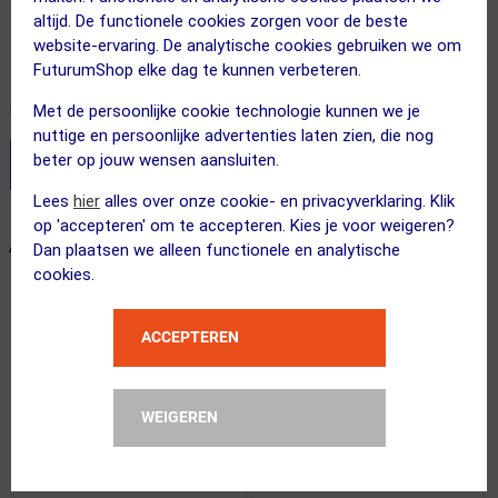
16.00
altijd. De functionele cookies zorgen voor de beste
website-ervaring. De analytische cookies gebruiken we om
Inclusief BTW
FuturumShop elke dag te kunnen verbeteren.
Recent besteld door 8 klanten! Bestel ook snel!
Met de persoonlijke cookie technologie kunnen we je
nuttige en persoonlijke advertenties laten zien, die nog
beter op jouw wensen aansluiten.
Stel je productvragen aan onze AI assistent
Lees
hier
alles over onze cookie- en privacyverklaring. Klik
op 'accepteren' om te accepteren. Kies je voor weigeren?
ALTERNATIEVE PRODUCTEN
Dan plaatsen we alleen functionele en analytische
cookies.
ACCEPTEREN
WEIGEREN