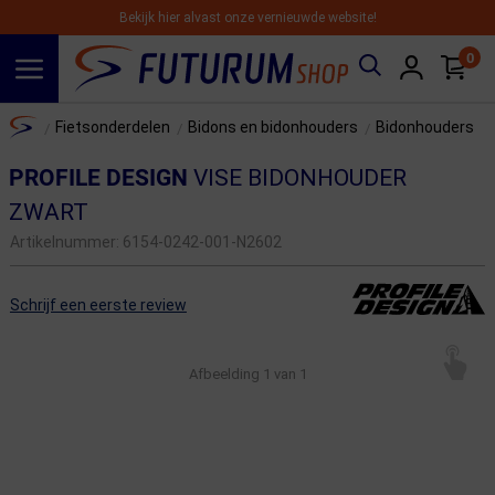
Bekijk hier alvast onze vernieuwde website!
0
Spring naar hoofdinhoud
Home
Fietsonderdelen
Bidons en bidonhouders
Bidonhouders
/
/
/
PROFILE DESIGN
VISE BIDONHOUDER
ZWART
Artikelnummer:
6154-0242-001-N2602
Schrijf een eerste review
Afbeelding
1
van 1