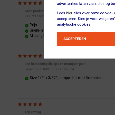
advertenties laten zien, die nog b
Goed product voor een nette prijs.
Lees
hier
alles over onze cookie- e
29 december 2019
PJJ
|
accepteren. Kies je voor weigeren
analytische cookies.
Prijs
Snelle levering
Missing link
ACCEPTEREN
Een fietsketting die op een Brompton past
23 juli 2024
Emmanuel HANKENNE
|
Size 1/2" x 3/32", compatibel met Brompton
Top ketting