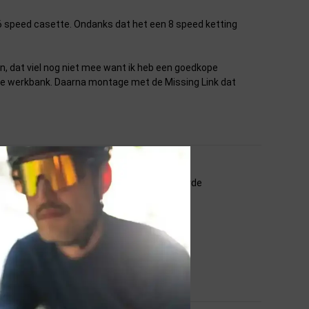
6 speed casette. Ondanks dat het een 8 speed ketting
, dat viel nog niet mee want ik heb een goedkope
 in de werkbank. Daarna montage met de Missing Link dat
 voelt voldoende robuust aan, en mee geleverde
rijs meer dan waard.