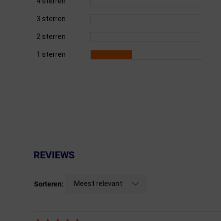
4 sterren
3 sterren
Fietstrainers
2 sterren
Hardlopen
1 sterren
Overige sporten & cadeaubon
Fietsen
Nieuw bij FuturumShop...
REVIEWS
Meest relevant
Sorteren: