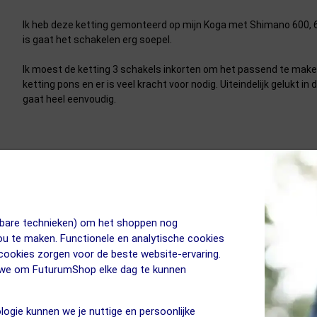
Ik heb deze ketting gemonteerd op mijn Koga met Shimano 600, 
is gaat het schakelen erg soepel.
Ik moest de ketting 3 schakels inkorten om het passend te maken
ketting pons en er is veel kracht voor nodig. Uiteindelijk gelukt
gaat heel eenvoudig.
Ik heb deze ketting besteld voor vaders touring fiets, de ketting
quicklink's maken het eenvoudig om de ketting te monteren. de p
jkbare technieken) om het shoppen nog
jou te maken. Functionele en analytische cookies
 cookies zorgen voor de beste website-ervaring.
n we om FuturumShop elke dag te kunnen
logie kunnen we je nuttige en persoonlijke