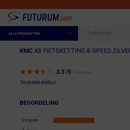
ALLE PRODUCTEN
Spring naar hoofdinhoud
Fietskleding Heren
KMC
X8 FIETSKETTING 8-SPEED ZILVE
Fietskleding Dames
Fietsonderdelen
3.5
/5
8 reviews
Fietselektronica
Terug naar product
Fietsonderhoud
BEOORDELING
Sportvoeding en Verzorging
Fietstassen & Rugzakken
5 sterren
Fietsendragers & Fietskoffers