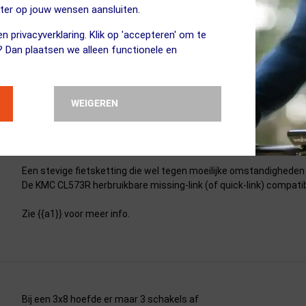
eter op jouw wensen aansluiten.
Deze ketting heb ik aangeschaft na het lezen van ervaringen va
n privacyverklaring. Klik op 'accepteren' om te
Rohloffnaaf.
? Dan plaatsen we alleen functionele en
De ketting werd snel geleverd en was eenvoudig te monteren met
niets zeggen.
WEIGEREN
Een stevige fietsketting die wel tegen moeilijke omstandigheden
De KMC CL573R herbruikbare missing-link (of quick-link) compatib
Zie {{a1}} voor meer info.
Bij een 3x8 hoefde er maar 3 schakels af