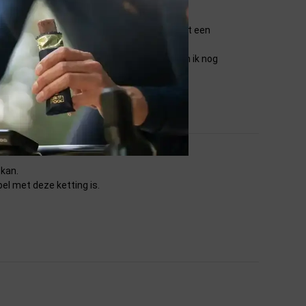
n anderen om te gebruiken in combinatie met een
 de missing link. Over de duurzaamheid kan ik nog
 kan.
el met deze ketting is.