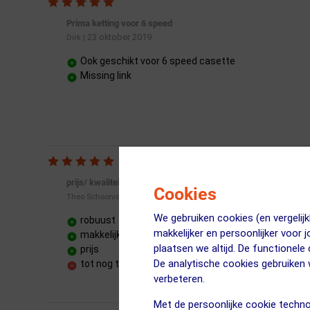
Prima ketting voor 6 speed
23 oktober 2019
Dirk
|
Ook geschikt voor 6 speed casette
Missing link
prijs/ kwaliteit
Cookies
27 mei 2024
Theo Schoonis
|
We gebruiken cookies (en vergeli
robuust
makkelijker en persoonlijker voor 
makkelijk te leggen, met mee geleverde quicklink
plaatsen we altijd. De functionele
prijs
De analytische cookies gebruike
tot nog toe geen.
verbeteren.
Met de persoonlijke cookie techno