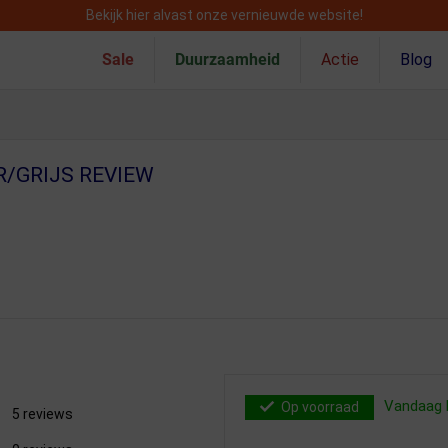
Bekijk hier alvast onze vernieuwde website!
Sale
Duurzaamheid
Actie
Blog
R/GRIJS REVIEW
Vandaag b
Op voorraad
5 reviews