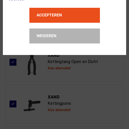
KMC
ACCEPTEREN
X8 Fietsketting 8-Speed Zilver/Grij...
WEIGEREN
XAND
Kettingtang Open en Dicht
Kies alternatief
XAND
Kettingpons
Kies alternatief