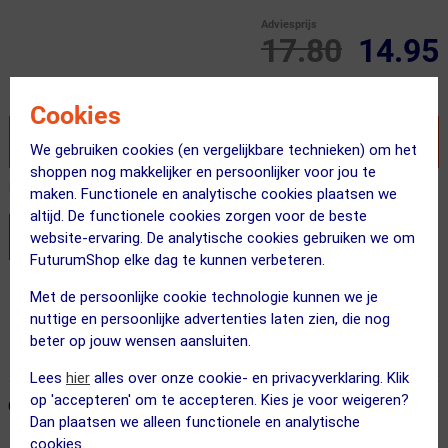
Adviesprijs
17.80
14.95
Inclusief BTW
Cookies
VOEG TOE AAN WINKELWAGEN
We gebruiken cookies (en vergelijkbare technieken) om het
shoppen nog makkelijker en persoonlijker voor jou te
Recent besteld door 32 klanten! Bestel ook snel!
maken. Functionele en analytische cookies plaatsen we
altijd. De functionele cookies zorgen voor de beste
Stel je productvragen aan onze AI assistent
website-ervaring. De analytische cookies gebruiken we om
FuturumShop elke dag te kunnen verbeteren.
Gratis verzending vanaf €49
Met de persoonlijke cookie technologie kunnen we je
nuttige en persoonlijke advertenties laten zien, die nog
Voor 23:00 uur besteld, morgen in huis
beter op jouw wensen aansluiten.
365 dagen retourrecht
Lees
hier
alles over onze cookie- en privacyverklaring. Klik
op 'accepteren' om te accepteren. Kies je voor weigeren?
ONZE AANBEVOLEN COMBINATIE
← Terug naar productnavigatie
Dan plaatsen we alleen functionele en analytische
cookies.