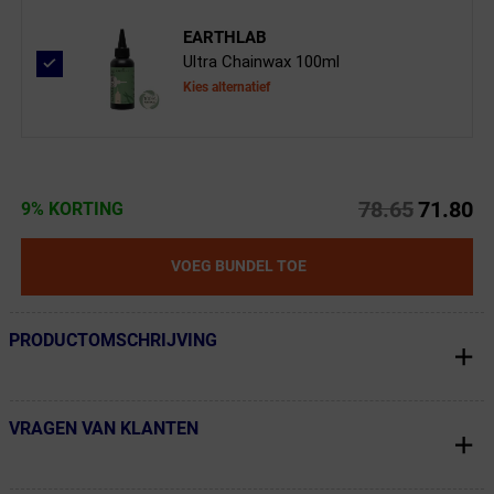
EARTHLAB
Ultra Chainwax 100ml
Kies alternatief
78.65
71.80
9% KORTING
VOEG BUNDEL TOE
PRODUCTOMSCHRIJVING
← Terug naar productnavigatie
VRAGEN VAN KLANTEN
← Terug naar productnavigatie