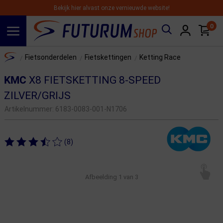
Bekijk hier alvast onze vernieuwde website!
0
Spring naar hoofdinhoud
Home
Fietsonderdelen
Fietskettingen
Ketting Race
/
/
/
KMC
X8 FIETSKETTING 8-SPEED
ZILVER/GRIJS
Artikelnummer:
6183-0083-001-N1706
(8)
Afbeelding
1
van 3