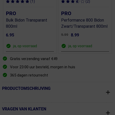
(1)
(2)
PRO
PRO
Bulk Bidon Transparant
Performance 800 Bidon
800ml
Zwart/Transparant 800ml
6.95
9.99
8.99
ja, op voorraad
ja, op voorraad
Gratis verzending vanaf €49
Voor 23:00 uur besteld, morgen in huis
365 dagen retourrecht
PRODUCTOMSCHRIJVING
← Terug naar productnavigatie
VRAGEN VAN KLANTEN
← Terug naar productnavigatie