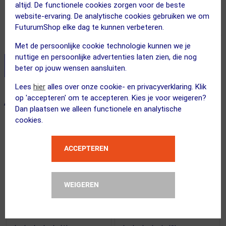
altijd. De functionele cookies zorgen voor de beste
Adviesprijs
website-ervaring. De analytische cookies gebruiken we om
7.99
3.95
FuturumShop elke dag te kunnen verbeteren.
Inclusief BTW
Met de persoonlijke cookie technologie kunnen we je
nuttige en persoonlijke advertenties laten zien, die nog
Stel je productvragen aan onze AI assistent
beter op jouw wensen aansluiten.
Lees
hier
alles over onze cookie- en privacyverklaring. Klik
op 'accepteren' om te accepteren. Kies je voor weigeren?
ALTERNATIEVE PRODUCTEN
Dan plaatsen we alleen functionele en analytische
cookies.
ACCEPTEREN
WEIGEREN