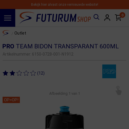
Bekijk hier alvast onze vernieuwde website!
0
Spring naar hoofdinhoud
Home
Outlet
/
PRO
TEAM BIDON TRANSPARANT 600ML
Artikelnummer:
6150-0728-001-N1912
(12)
Afbeelding
1
van 1
OP=OP!