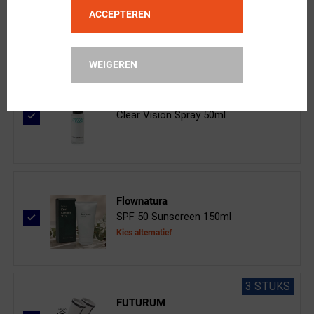
Model-II P R O Photochromic Fietsbr...
ACCEPTEREN
WEIGEREN
ppeeqq
Clear Vision Spray 50ml
Flownatura
SPF 50 Sunscreen 150ml
Kies alternatief
3 STUKS
FUTURUM