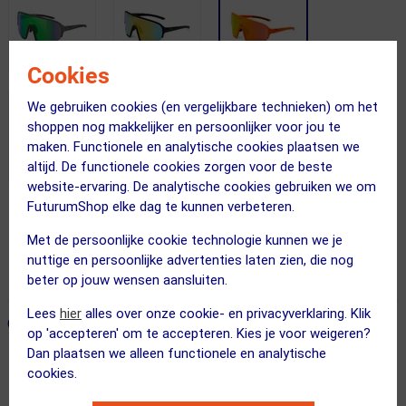
Cookies
We gebruiken cookies (en vergelijkbare technieken) om het
shoppen nog makkelijker en persoonlijker voor jou te
maken. Functionele en analytische cookies plaatsen we
altijd. De functionele cookies zorgen voor de beste
website-ervaring. De analytische cookies gebruiken we om
FuturumShop elke dag te kunnen verbeteren.
Gratis bezorging & retourneren
Met de persoonlijke cookie technologie kunnen we je
Vandaag besteld = maandag in huis!
nuttige en persoonlijke advertenties laten zien, die nog
365 dagen retourrecht
beter op jouw wensen aansluiten.
Lees
hier
alles over onze cookie- en privacyverklaring. Klik
ONZE AANBEVOLEN COMBINATIE
← Terug naar productnavigatie
op 'accepteren' om te accepteren. Kies je voor weigeren?
Dan plaatsen we alleen functionele en analytische
cookies.
ppeeqq