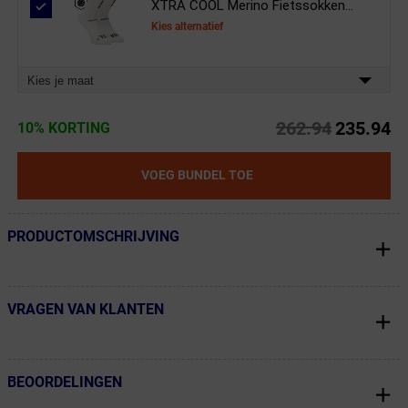
XTRA COOL Merino Fietssokken...
Kies alternatief
Kies je maat
262.94
235.94
10% KORTING
VOEG BUNDEL TOE
PRODUCTOMSCHRIJVING
← Terug naar productnavigatie
VRAGEN VAN KLANTEN
← Terug naar productnavigatie
BEOORDELINGEN
← Terug naar productnavigatie