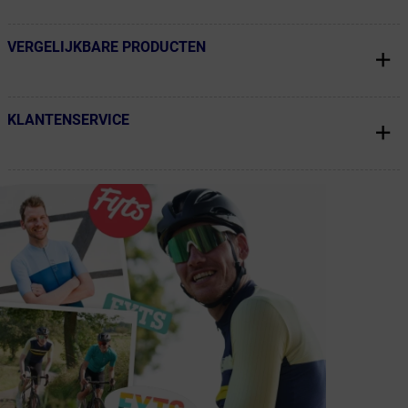
VERGELIJKBARE PRODUCTEN
← Terug naar productnavigatie
KLANTENSERVICE
← Terug naar productnavigatie