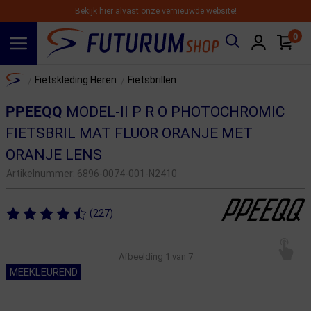
Bekijk hier alvast onze vernieuwde website!
0
Spring naar hoofdinhoud
Home
Fietskleding Heren
Fietsbrillen
/
/
PPEEQQ
MODEL-II P R O PHOTOCHROMIC
FIETSBRIL MAT FLUOR ORANJE MET
ORANJE LENS
Artikelnummer:
6896-0074-001-N2410
(227)
Afbeelding
1
van 7
MEEKLEUREND