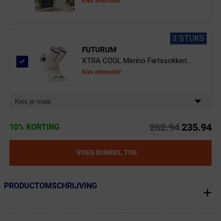
Kies alternatief
3 STUKS
FUTURUM
XTRA COOL Merino Fietssokken...
Kies alternatief
Kies je maat
262.94
235.94
10% KORTING
VOEG BUNDEL TOE
PRODUCTOMSCHRIJVING
← Terug naar productnavigatie