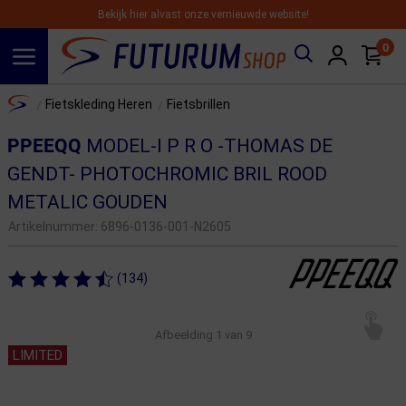
Bekijk hier alvast onze vernieuwde website!
0
Spring naar hoofdinhoud
Home
Fietskleding Heren
Fietsbrillen
/
/
PPEEQQ
MODEL-I P R O -THOMAS DE
GENDT- PHOTOCHROMIC BRIL ROOD
METALIC GOUDEN
Artikelnummer:
6896-0136-001-N2605
(134)
Afbeelding
1
van 9
LIMITED