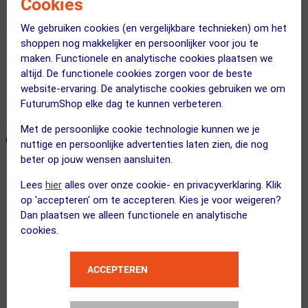
Cookies
We gebruiken cookies (en vergelijkbare technieken) om het
shoppen nog makkelijker en persoonlijker voor jou te
maken. Functionele en analytische cookies plaatsen we
Gratis bezorging & retourneren
altijd. De functionele cookies zorgen voor de beste
Voor 23:00 uur besteld, morgen in huis
website-ervaring. De analytische cookies gebruiken we om
FuturumShop elke dag te kunnen verbeteren.
365 dagen retourrecht
Met de persoonlijke cookie technologie kunnen we je
ONZE AANBEVOLEN COMBINATIE
← Terug naar productnavigatie
nuttige en persoonlijke advertenties laten zien, die nog
beter op jouw wensen aansluiten.
Lees
hier
alles over onze cookie- en privacyverklaring. Klik
ppeeqq
op 'accepteren' om te accepteren. Kies je voor weigeren?
Model-I Fietsbril Glanzend Wit met ...
Dan plaatsen we alleen functionele en analytische
cookies.
ACCEPTEREN
ppeeqq