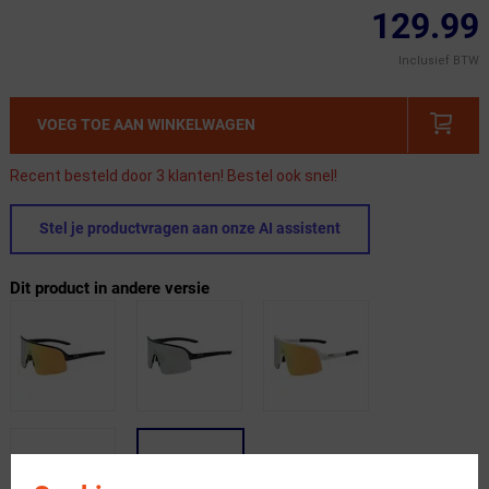
129.99
Inclusief BTW
VOEG TOE AAN WINKELWAGEN
Recent besteld door 3 klanten! Bestel ook snel!
Stel je productvragen aan onze AI assistent
Dit product in andere versie