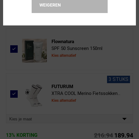
Clear Vision Spray 50ml
WEIGEREN
Flownatura
SPF 50 Sunscreen 150ml
Kies alternatief
3 STUKS
FUTURUM
XTRA COOL Merino Fietssokken...
Kies alternatief
Kies je maat
216.94
189.94
13% KORTING