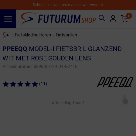
Bekijk hier alvast onze vernieuwde website!
0
Spring naar hoofdinhoud
Home
Fietskleding Heren
Fietsbrillen
/
/
PPEEQQ
MODEL-I FIETSBRIL GLANZEND
WIT MET ROSE GOUDEN LENS
Artikelnummer:
6896-0072-001-N2410
(11)
Afbeelding
1
van 3