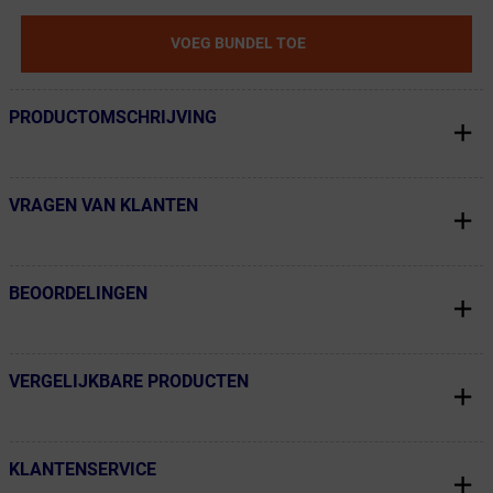
VOEG BUNDEL TOE
PRODUCTOMSCHRIJVING
← Terug naar productnavigatie
VRAGEN VAN KLANTEN
← Terug naar productnavigatie
BEOORDELINGEN
← Terug naar productnavigatie
VERGELIJKBARE PRODUCTEN
← Terug naar productnavigatie
KLANTENSERVICE
← Terug naar productnavigatie