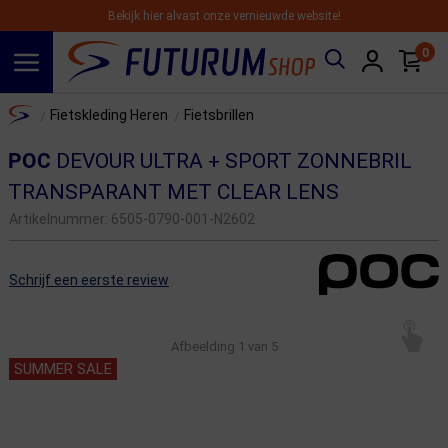
Bekijk hier alvast onze vernieuwde website!
0
Spring naar hoofdinhoud
Home
Fietskleding Heren
Fietsbrillen
/
/
POC
DEVOUR ULTRA + SPORT ZONNEBRIL
TRANSPARANT MET CLEAR LENS
Artikelnummer:
6505-0790-001-N2602
Schrijf een eerste review
Afbeelding
1
van 5
SUMMER SALE