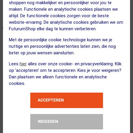
shoppen nog makkelijker en persoonlijker voor jou te
Voor 23:00 uur besteld, morgen in huis
maken. Functionele en analytische cookies plaatsen we
365 dagen retourrecht
altijd. De functionele cookies zorgen voor de beste
website-ervaring. De analytische cookies gebruiken we om
ONZE AANBEVOLEN COMBINATIE
← Terug naar productnavigatie
FuturumShop elke dag te kunnen verbeteren.
Met de persoonlijke cookie technologie kunnen we je
nuttige en persoonlijke advertenties laten zien, die nog
POC
beter op jouw wensen aansluiten.
Devour Ultra + Sport Zonnebril Tran...
Lees
hier
alles over onze cookie- en privacyverklaring. Klik
op 'accepteren' om te accepteren. Kies je voor weigeren?
Dan plaatsen we alleen functionele en analytische
cookies.
ppeeqq
ACCEPTEREN
Clear Vision Spray 50ml
WEIGEREN