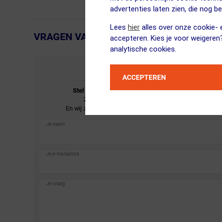
advertenties laten zien, die nog b
Lees
hier
alles over onze cookie- e
VRAGEN VAN KLANTEN
← Terug naar productnavigatie
accepteren. Kies je voor weigeren
analytische cookies.
STEL JE VRAAG
ACCEPTEREN
Stel je vraag over de
POC
Aspire Mid Sport
Zonnebril Wit met Road Lens Zilver.
En wij zullen je zo spoedig mogelijk antwoorden.