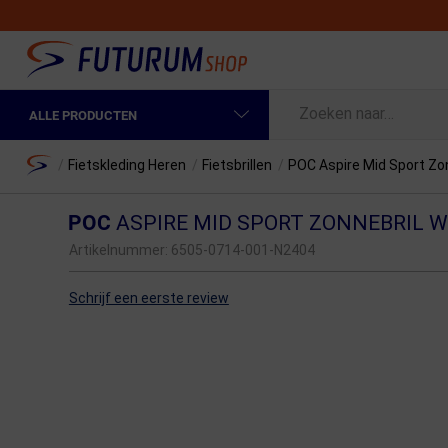
ALLE PRODUCTEN
Spring naar hoofdinhoud
Fietskleding Heren
Home
/
Fietskleding Heren
/
Fietsbrillen
/
POC Aspire Mid Sport Zon
Fietskleding Dames
POC
ASPIRE MID SPORT ZONNEBRIL W
Fietsonderdelen
Artikelnummer:
6505-0714-001-N2404
Fietselektronica
Schrijf een eerste review
Fietsonderhoud
Sportvoeding en Verzorging
Fietstassen & Rugzakken
Fietsendragers & Fietskoffers