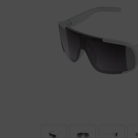
Fietstrainers
Hardlopen
Overige sporten & cadeaubon
Fietsen
Nieuw bij FuturumShop...
← Terug naar productnavigatie