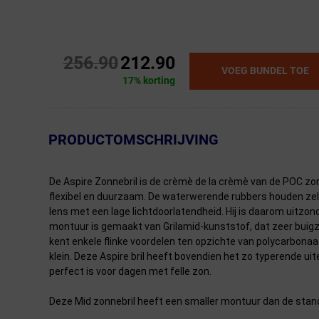
256.90
212.90
VOEG BUNDEL TOE
17% korting
← Terug naar productnavigatie
PRODUCTOMSCHRIJVING
De Aspire Zonnebril is de crèmè de la crèmè van de POC zonne
flexibel en duurzaam. De waterwerende rubbers houden zelfs 
lens met een lage lichtdoorlatendheid. Hij is daarom uitzon
montuur is gemaakt van Grilamid-kunststof, dat zeer buigza
kent enkele flinke voordelen ten opzichte van polycarbonaa
klein. Deze Aspire bril heeft bovendien het zo typerende ui
perfect is voor dagen met felle zon.
Deze Mid zonnebril heeft een smaller montuur dan de stand