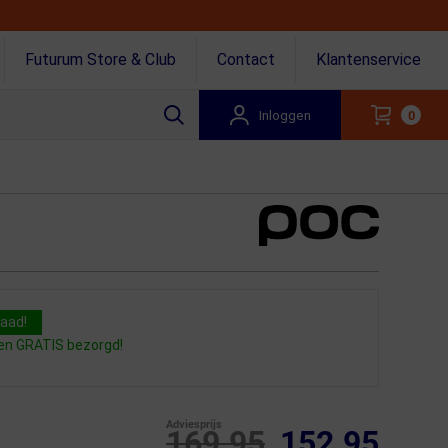
Futurum Store & Club
Contact
Klantenservice
Inloggen
0
raad!
gen GRATIS bezorgd!
Adviesprijs
169.95
152.95