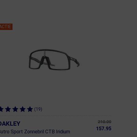
ACTIE
(19)
210.00
OAKLEY
157.95
utro Sport Zonnebril CTB Iridium