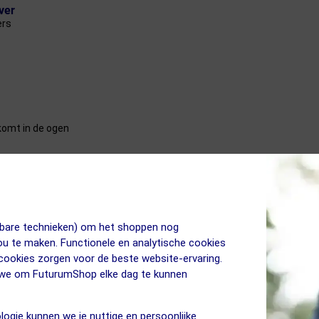
ver
ers
komt in de ogen
(VLT), van lenzen van zonnebrillen is opgedeeld in 5 categorieën. We dr
jkbare technieken) om het shoppen nog
Beschermt tegen kou, wind en insecten.
jou te maken. Functionele en analytische cookies
schikt voor bewolkt weer en schemer.
 cookies zorgen voor de beste website-ervaring.
 minder licht door dan categorie 1. Geschikt voor heldere dagen.
n we om FuturumShop elke dag te kunnen
 en activiteiten in de felle zon.
rgte bril. Nadelen: heel donker, ontneemt dieptezicht in enige mate.
logie kunnen we je nuttige en persoonlijke