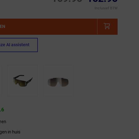
Inclusief BTW
GEN
ze AI assistent
.6
eren
gen in huis