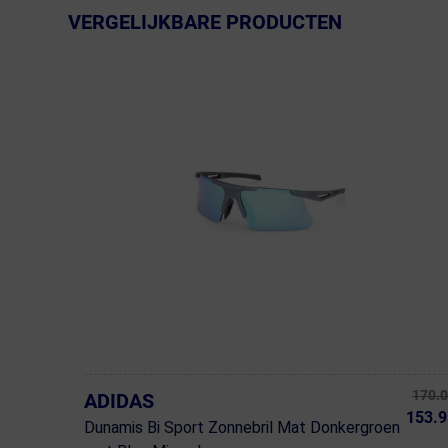
VERGELIJKBARE PRODUCTEN
← Terug naar productnavigatie
170.
ADIDAS
153.9
Dunamis Bi Sport Zonnebril Mat Donkergroen