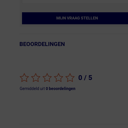
MIJN VRAAG STELLEN
BEOORDELINGEN
← Terug naar productnavigatie
0
/ 5
Gemiddeld uit
0
beoordelingen