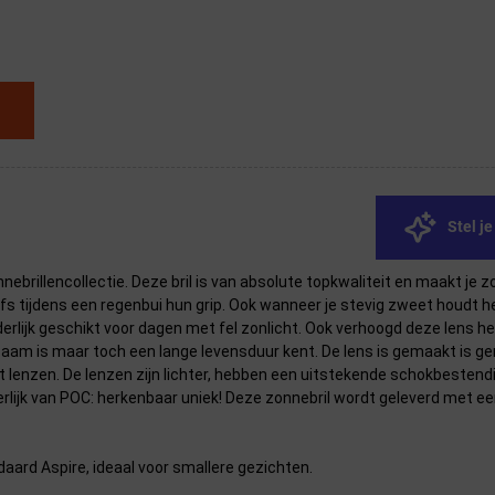
Stel j
brillencollectie. Deze bril is van absolute topkwaliteit en maakt je zo
tijdens een regenbui hun grip. Ook wanneer je stevig zweet houdt het r
derlijk geschikt voor dagen met fel zonlicht. Ook verhoogd deze lens h
am is maar toch een lange levensduur kent. De lens is gemaakt is gem
t lenzen. De lenzen zijn lichter, hebben een uitstekende schokbestendi
terlijk van POC: herkenbaar uniek! Deze zonnebril wordt geleverd met ee
aard Aspire, ideaal voor smallere gezichten.