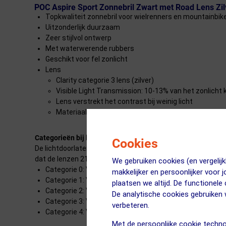
POC Aspire Sport Zonnebril Zwart met Road Lens Zil
Topkwaliteit zonnebril voor wielrenners en mountainbik
Uitzonderlijk duurzaam
Zeer stijlvol ontwerp
Met waterwerende rubbers
Geschikt voor fel zonlicht
Lens
Clarity categorie 3 lens (zilver)
Visible Light Transmission: 10-13% van het zonlicht 
Lens verstrekt het contrast bij weinig licht
Materiaal montuur: Grilamid-kunststof
Categorieën bij lichtdoorlatendheid
Cookies
De lichtdoorlatendheid, ook wel Visible Light Transmission 
dat de lenzen 21% licht doorlaten en dus 79% absorberen.
We gebruiken cookies (en vergeli
Categorie 0: VLT 80-100%. Laat veel of alle licht door. 
makkelijker en persoonlijker voor 
Categorie 1: VLT 43-80%. Contrast verhogende lens. Ge
plaatsen we altijd. De functionele
Categorie 2: VLT 18-43%. Contrast verhogende lens. Laat
De analytische cookies gebruike
Categorie 3: VLT 8-18%. Veel toegepast in allerlei sporten
verbeteren.
Categorie 4: VLT 3-8%. Zogenaamde gletsjer- of hooggebe
Met de persoonlijke cookie techno