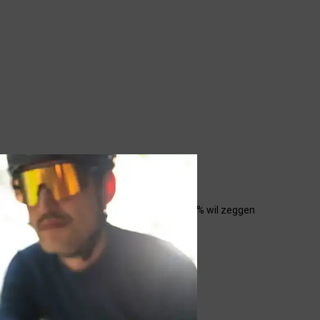
ukken het uit in VLT + %. Bijvoorbeeld VLT 21% wil zeggen