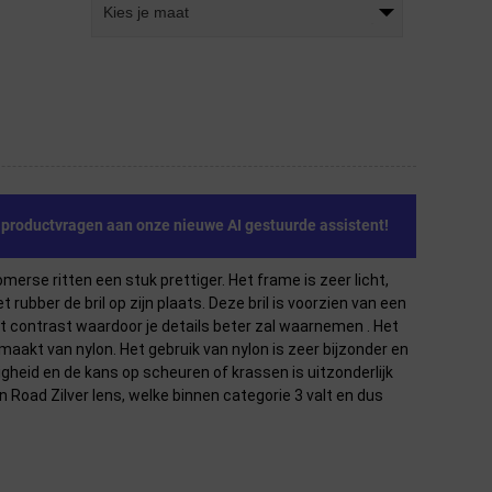
Kies je maat
e productvragen aan onze nieuwe AI gestuurde assistent!
merse ritten een stuk prettiger. Het frame is zeer licht,
ubber de bril op zijn plaats. Deze bril is voorzien van een
et contrast waardoor je details beter zal waarnemen . Het
aakt van nylon. Het gebruik van nylon is zeer bijzonder en
gheid en de kans op scheuren of krassen is uitzonderlijk
n Road Zilver lens, welke binnen categorie 3 valt en dus