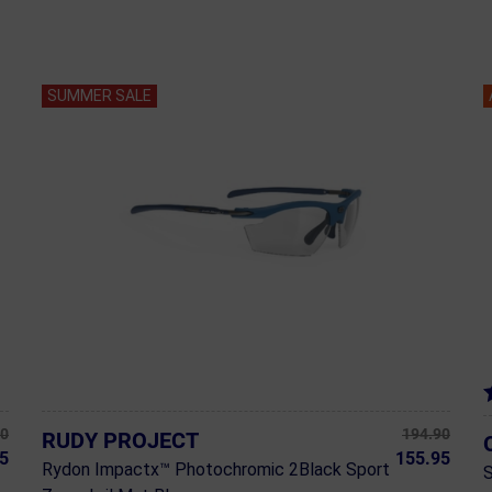
SUMMER SALE
00
194.90
RUDY PROJECT
5
155.95
Rydon Impactx™ Photochromic 2Black Sport
S