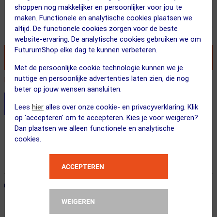
shoppen nog makkelijker en persoonlijker voor jou te
17.00
maken. Functionele en analytische cookies plaatsen we
altijd. De functionele cookies zorgen voor de beste
Inclusief BTW
website-ervaring. De analytische cookies gebruiken we om
FuturumShop elke dag te kunnen verbeteren.
VOEG TOE AAN WINKELWAGEN
Met de persoonlijke cookie technologie kunnen we je
nuttige en persoonlijke advertenties laten zien, die nog
Recent besteld door 43 klanten! Bestel ook snel!
beter op jouw wensen aansluiten.
Stel je productvragen aan onze AI assistent
Lees
hier
alles over onze cookie- en privacyverklaring. Klik
op 'accepteren' om te accepteren. Kies je voor weigeren?
Dan plaatsen we alleen functionele en analytische
Gratis verzending vanaf €49
cookies.
Voor 23:00 uur besteld, morgen in huis
365 dagen retourrecht
ACCEPTEREN
ONZE AANBEVOLEN COMBINATIE
← Terug naar productnavigatie
WEIGEREN