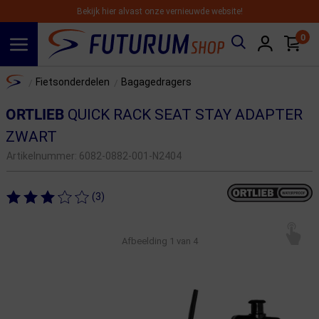
Bekijk hier alvast onze vernieuwde website!
0
Spring naar hoofdinhoud
Home
Fietsonderdelen
Bagagedragers
/
/
ORTLIEB
QUICK RACK SEAT STAY ADAPTER
ZWART
Artikelnummer:
6082-0882-001-N2404
(3)
Afbeelding
1
van 4