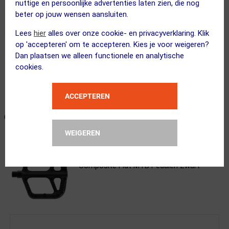
nuttige en persoonlijke advertenties laten zien, die nog
beter op jouw wensen aansluiten.
Lees
hier
alles over onze cookie- en privacyverklaring. Klik
op 'accepteren' om te accepteren. Kies je voor weigeren?
Dan plaatsen we alleen functionele en analytische
Gratis bezorging & retourneren
cookies.
Voor 23:00 uur besteld, morgen in huis
365 dagen retourrecht
ACCEPTEREN
ONZE AANBEVOLEN COMBINATIE
← Terug naar productnavigatie
WEIGEREN
OneUp Components
Composite Flat MTB Pedalen Zwart