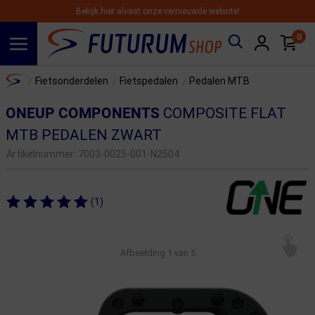
Bekijk hier alvast onze vernieuwde website!
0
Spring naar hoofdinhoud
Home
Fietsonderdelen
Fietspedalen
Pedalen MTB
/
/
/
ONEUP COMPONENTS
COMPOSITE FLAT
MTB PEDALEN ZWART
Artikelnummer:
7003-0025-001-N2504
(1)
Afbeelding
1
van 5