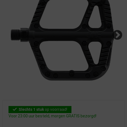
Slechts 1 stuk
op voorraad!
Voor 23:00 uur besteld, morgen GRATIS bezorgd!