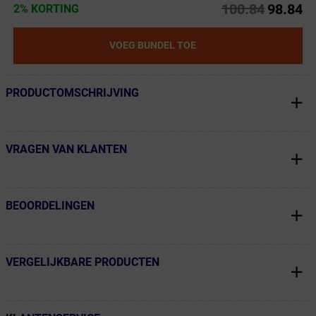
100.84
98.84
2% KORTING
VOEG BUNDEL TOE
PRODUCTOMSCHRIJVING
← Terug naar productnavigatie
VRAGEN VAN KLANTEN
← Terug naar productnavigatie
BEOORDELINGEN
← Terug naar productnavigatie
VERGELIJKBARE PRODUCTEN
← Terug naar productnavigatie