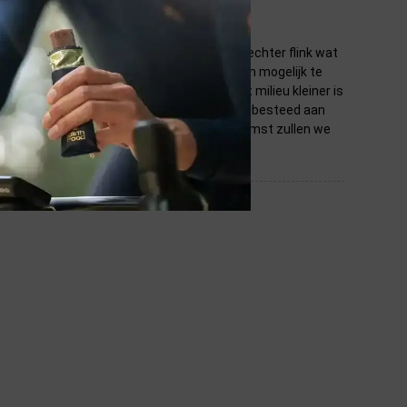
n genieten van onze mooie aarde. Daar is echter flink wat
lp om jou zonder extra moeite zo duurzaam mogelijk te
 aantal criteria waarbij de impact op het milieu kleiner is
 of natuurlijke materialen en is er aandacht besteed aan
en tot een minimum te beperken. In de toekomst zullen we