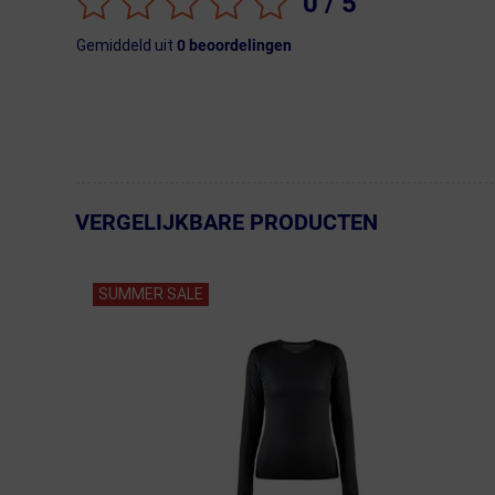
0
/ 5
Gemiddeld uit
0
beoordelingen
VERGELIJKBARE PRODUCTEN
← Terug naar productnavigatie
SUMMER SALE