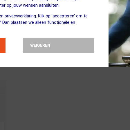
eter op jouw wensen aansluiten.
n privacyverklaring. Klik op 'accepteren' om te
l staan. We vinden het belangrijk dat de generaties na ons ook kunne
? Dan plaatsen we alleen functionele en
FuturumBewust in het leven geroepen. FuturumBewust is onze keuzehu
aam mogelijke producten. Producten in deze categorie voldoen aan een
n PFC-vrije DWR coating, en/of bestaan ze grotendeels uit gerecyclede
eel producten uit Europa of zelfs Nederland om de logistieke beweging
WEIGEREN
pact op het milieu steeds kleiner te maken.