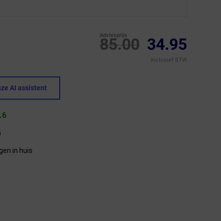
Adviesprijs
85.00
34.95
Inclusief BTW
ze AI assistent
.6
9
gen in huis