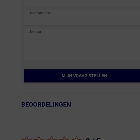
MIJN VRAAG STELLEN
BEOORDELINGEN
← Terug naar productnavigatie