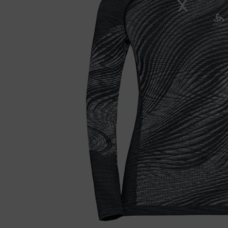
Fietstrainers
Hardlopen
Overige sporten & cadeaubon
Fietsen
Nieuw bij FuturumShop...