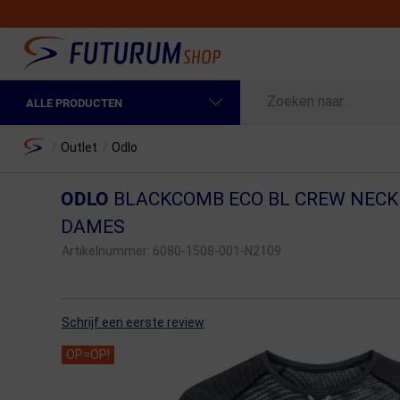
ALLE PRODUCTEN
Spring naar hoofdinhoud
Fietskleding Heren
Home
/
Outlet
/
Odlo
Fietskleding Dames
ODLO
BLACKCOMB ECO BL CREW NEC
Fietsonderdelen
DAMES
Artikelnummer:
6080-1508-001-N2109
Fietselektronica
Fietsonderhoud
Schrijf een eerste review
Sportvoeding en Verzorging
OP=OP!
Fietstassen & Rugzakken
Fietsendragers & Fietskoffers