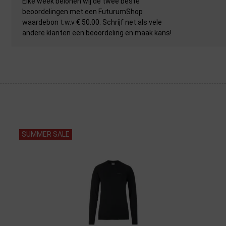
Elke week belonen wij de twee beste
beoordelingen met een FuturumShop
waardebon t.w.v € 50.00. Schrijf net als vele
andere klanten een beoordeling en maak kans!
SUMMER SALE