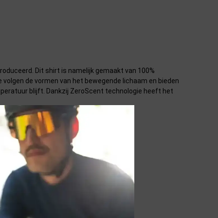
oduceerd. Dit shirt is namelijk gemaakt van 100%
Deze volgen de vormen van het bewegende lichaam en bieden
eratuur blijft. Dankzij ZeroScent technologie heeft het