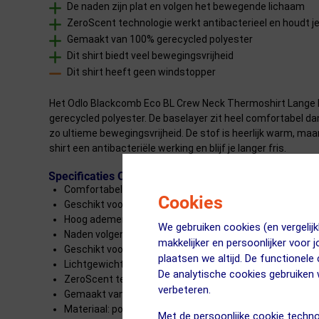
De naden zijn plat en volgen het bewegende lichaam
ZeroScent technologie werkt antibacterieel en houdt je
Gemaakt van 100% gerecycled polyester
Dit shirt biedt veel bewegingsvrijheid
Dit shirt heeft geen windstopper
Het Odlo Blackcomb Eco BL Crew Neck Thermoshirt Lange Mo
gerecycled polyester. De baselayer zit heel comfortabel d
zo ultieme bewegingsvrijheid. De stof is heerlijk warm, ma
shirt een antibacteriële werking en blijf je langer fris.
Specificaties Odlo Blackcomb Eco BL Crew Neck T
Comfortabele baselayer
Cookies
Geschikt voor koude dagen
Hoog ademend vermogen
We gebruiken cookies (en vergeli
Naden volgen de vormen van het bewegende lichaam
makkelijker en persoonlijker voor 
Geschikt voor allerlei sporten
plaatsen we altijd. De functionele
Lichtgewicht stof
De analytische cookies gebruike
ZeroScent technologie werkt antibacterieel en houdt je 
verbeteren.
Gemaakt van 100% gerecycled polyester
Materiaal: polyester (gerecycled)
Met de persoonlijke cookie techno