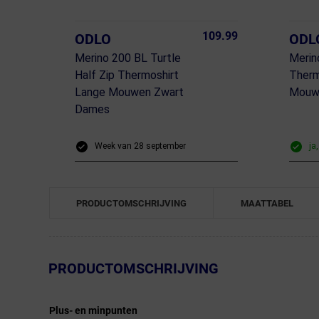
109.99
ODLO
ODL
Merino 200 BL Turtle
Merin
Half Zip Thermoshirt
Therm
Lange Mouwen Zwart
Mouw
Dames
Week van 28 september
ja
PRODUCTOMSCHRIJVING
MAATTABEL
← Terug naar productnavigatie
PRODUCTOMSCHRIJVING
Plus- en minpunten