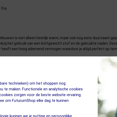
 fris
uwen is niet alleen heerlijk warm, maar ook nog eens duurzaam gepr
ankzij het gebruik van een lichtgewicht stof en de gebruikte naden. 
ar heeft een hoog ademend vermogen waardoor je altijd perfect op temp
hermoshirt Lange Mouwen
jkbare technieken) om het shoppen nog
jou te maken. Functionele en analytische cookies
 cookies zorgen voor de beste website-ervaring.
n we om FuturumShop elke dag te kunnen
fris
logie kunnen we je nuttige en persoonlijke