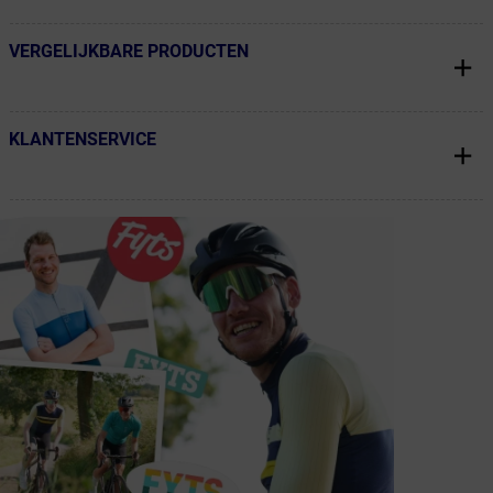
VERGELIJKBARE PRODUCTEN
← Terug naar productnavigatie
KLANTENSERVICE
← Terug naar productnavigatie