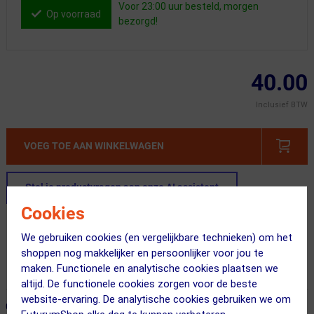
Voor 23:00 uur besteld, morgen
Op voorraad
bezorgd!
40.00
Inclusief BTW
VOEG TOE AAN WINKELWAGEN
Stel je productvragen aan onze AI assistent
Cookies
Gratis verzending vanaf €49
We gebruiken cookies (en vergelijkbare technieken) om het
Voor 23:00 uur besteld, morgen in huis
shoppen nog makkelijker en persoonlijker voor jou te
maken. Functionele en analytische cookies plaatsen we
365 dagen retourrecht
altijd. De functionele cookies zorgen voor de beste
website-ervaring. De analytische cookies gebruiken we om
ONZE AANBEVOLEN COMBINATIE
← Terug naar productnavigatie