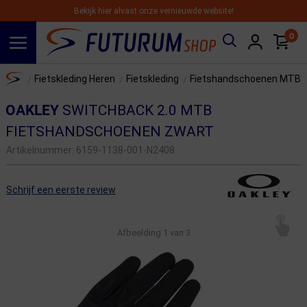
Bekijk hier alvast onze vernieuwde website!
0
Spring naar hoofdinhoud
Home
Fietskleding Heren
Fietskleding
Fietshandschoenen MTB
/
/
/
OAKLEY
SWITCHBACK 2.0 MTB
FIETSHANDSCHOENEN ZWART
Artikelnummer:
6159-1138-001-N2408
Schrijf een eerste review
Afbeelding
1
van 3