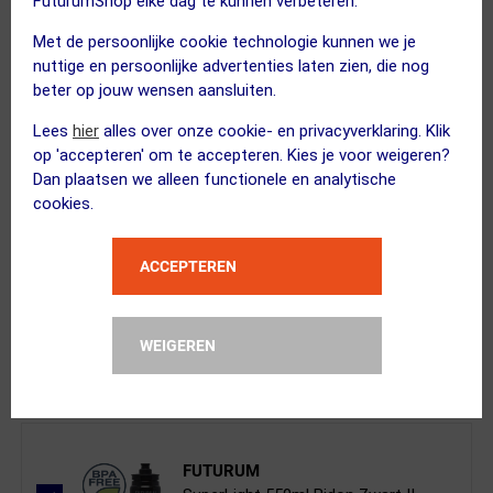
FuturumShop elke dag te kunnen verbeteren.
Met de persoonlijke cookie technologie kunnen we je
nuttige en persoonlijke advertenties laten zien, die nog
Oakley
beter op jouw wensen aansluiten.
Switchback 2.0 MTB Fietshandschoene...
Lees
hier
alles over onze cookie- en privacyverklaring. Klik
op 'accepteren' om te accepteren. Kies je voor weigeren?
Dan plaatsen we alleen functionele en analytische
Kies je maat
cookies.
3 STUKS
ACCEPTEREN
FUTURUM
XTRA COOL Merino Fietssokken...
Kies alternatief
WEIGEREN
Kies je maat
FUTURUM