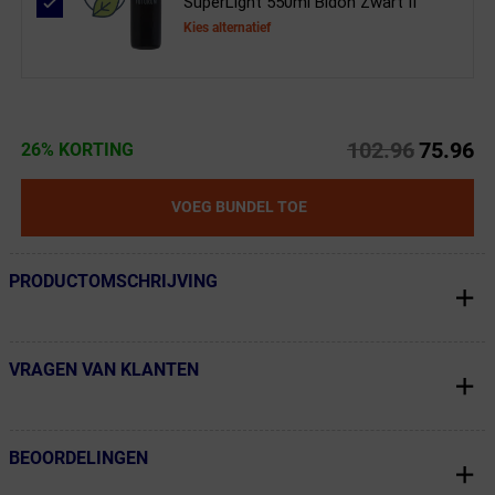
SuperLight 550ml Bidon Zwart II
Kies alternatief
102.96
75.96
26% KORTING
VOEG BUNDEL TOE
PRODUCTOMSCHRIJVING
← Terug naar productnavigatie
VRAGEN VAN KLANTEN
← Terug naar productnavigatie
BEOORDELINGEN
← Terug naar productnavigatie